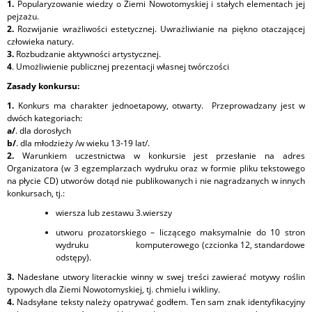
1.
Popularyzowanie wiedzy o Ziemi Nowotomyskiej i stałych elementach jej
pejzażu.
2.
Rozwijanie wrażliwości estetycznej. Uwrażliwianie na piękno otaczającej
człowieka natury.
3.
Rozbudzanie aktywności artystycznej.
4
. Umożliwienie publicznej prezentacji własnej twórczości
Zasady konkursu:
1.
Konkurs ma charakter jednoetapowy, otwarty. Przeprowadzany jest w
dwóch kategoriach:
a/
. dla dorosłych
b/
. dla młodzieży /w wieku 13-19 lat/.
2.
Warunkiem uczestnictwa w konkursie jest przesłanie na adres
Organizatora (w 3 egzemplarzach wydruku oraz w formie pliku tekstowego
na płycie CD) utworów dotąd nie publikowanych i nie nagradzanych w innych
konkursach, tj.:
wiersza lub zestawu 3.wierszy
utworu prozatorskiego – liczącego maksymalnie do 10 stron
wydruku komputerowego (czcionka 12, standardowe
odstępy).
3.
Nadesłane utwory literackie winny w swej treści zawierać motywy roślin
typowych dla Ziemi Nowotomyskiej, tj. chmielu i wikliny.
4.
Nadsyłane teksty należy opatrywać godłem. Ten sam znak identyfikacyjny