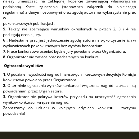
należy umieszczać na zaklejonej kopercie zawierającej własnoręcznie
podpisaną Kartę zgłoszenia (stanowiącą załącznik do niniejszego
regulaminu) z danymi osobowymi oraz zgodą autora na wykorzystanie prac
w
pokonkursowych publikacjach.
5.
Teksty nie spełniające warunków określonych w pktach 2, 3 i 4 nie
podlegają ocenie jury.
6 .
Nadesłanie prac jest jednocześnie zgodą autora na wykorzystanie ich w
wydawnictwach pokonkursowych bez wypłaty honorarium.
7.
Prace konkursowe oceniać będzie jury powołane przez Organizatora.
8.
Organizator nie zwraca prac nadesłanych na konkurs.
Ogłoszenie wyników:
1.
O podziale i wysokości nagród finansowych i rzeczowych decyduje Komisja
Konkursowa powołana przez Organizatora.
2.
O terminie ogłoszenia wyników konkursu i wręczenia nagród laureaci są
powiadamiani przez Organizatora.
3.
Organizator nie pokrywa kosztów przyjazdu na uroczystość ogłoszenia
wyników konkursu i wręczenia nagród.
Zapraszamy do udziału w kolejnych edycjach konkursu i życzymy
powodzenia!