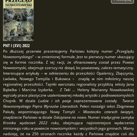
PNT I (XVI) 2022
Po dłuższej przerwie prezentujemy Państwu kolejny numer „Przeglądu
Nowotomyskiego” – w zmienionej formule. Jest to pierwszy numer ukazujący
się w formie rocznika. Z tej racji, że sfinansowany został przez Powiat
Nowotomyski, obejmuje szerszy niż dotąd, bo powiatowy, zakres tematyczny.
Interesujące artykuły – w odniesieniu do przeszłości Opalenicy, Zbąszynia,
Lwówka, Nowego Tomyśla i Bukowca – znajdą w nim miłośnicy naszej
regionalnej przeszłości. Tajniki warsztatu regionalisty przybliżą teksty Jana
Bąbelka i Marcina Izydorka.
Z Teki …
Heleny Marianny Nowakowskiej
wyjrzały prace plastyczne utalentowanej młodej artystki z podnowotomyskich
Chojnik. W dziale
Ludzie i ich pasje
zaprezentowane zostały
Twarze
Nowotomyskiego Piętra Wyrazów Literackich.
Pełen nostalgii tekst Zbigniewa
Pakuły, wspominającego Nowy Tomyśl –
Miasteczko czterech świątyń,
znajdziecie Państwo w dziale
Odczytane na nowo.
Numer tradycyjnie zamyka
Kronika wydarzeń 2022 roku,
obejmująca najistotniejsze wydarzenia
minionego roku w powiecie nowotomyskim i wszystkich jego gminach. Mamy
nadzieję, że na 256 stronach rocznika każdy z Państwa znajdzie coś dla