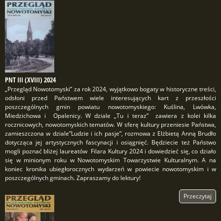
PNT III (XVIII) 2024
„Przegląd Nowotomyski” za rok 2024, wyjątkowo bogaty w historyczne treści,
odsłoni przed Państwem wiele interesujących kart z przeszłości
poszczególnych gmin powiatu nowotomyskiego: Kuślina, Lwówka,
Miedzichowa i Opalenicy. W dziale „Tu i teraz” zawiera z kolei kilka
rocznicowych, nowotomyskich tematów. W sferę kultury przeniesie Państwa,
zamieszczona w dziale”Ludzie i ich pasje”, rozmowa z Elżbietą Anną Brudło
dotycząca jej artystycznych fascynacji i osiągnięć. Będziecie też Państwo
mogli poznać bliżej laureatów Filara Kultury 2024 i dowiedzieć się, co działo
się w minionym roku w Nowotomyskim Towarzystwie Kulturalnym. A na
koniec kronika ubiegłorocznych wydarzeń w powiecie nowotomyskim i w
poszczególnych gminach. Zapraszamy do lektury!
Przeczytaj