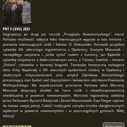
PNT II (XVII) 2023
Sięgnąwszy po drugi już rocznik „Przeglądu Nowotomyskiego”, macie
Państwo możliwość odbycia kilku interesujących wypraw w lata minione i
poznania interesujących osób i faktów. O. Aleksander Horowski przybliża
sylwetkę XIX. wiecznego organmistrza z Opalenicy, Grażyna Matuszak –
niezwykłego wizjonera i „króla cyrku” rodem z Łomnicy, Jan Bąbelek –
sylwetkę misjonarza o biało-czerwonym sercu, a Tomasz Siwiński – trenera
„Polonii”, człowieka o barwnej biografii. Tematykę historyczną wzbogaca
tekst Anity Napierały o XIX. wiecznych epidemiach cholery w Opalenicy i
okolicznych miejscowościach oraz artykuł Zdzisława Kościańskiego
prezentujący stan badań nad zbąszyńskim i lwóweckim odcinkiem Powstania
Wielkopolskiego. We współczesność przeniesie Państwa tekst Marzeny
Matusiak dotyczący działań na rzecz osób z niepełnosprawnością
intelektualną w powiecie nowotomyskim. Warsztat regionalisty odsłonią
przez Państwem Ryszard Ratajczak i Zenon Matuszewski. Ewa Flieger zaprosi
do świata swojej poezji. Całość tradycyjnie zamyka kronika ubiegłorocznych
wydarzeń w powiecie nowotomyskim i w poszczególnych gminach. Miłej
lektury!
Przeczytaj