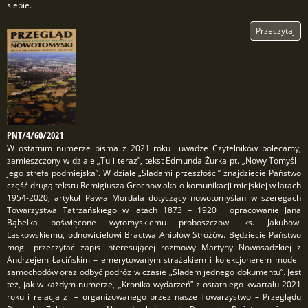
siebie.
Przeczytaj
PNT/4/60/2021
W ostatnim numerze pisma z 2021 roku uwadze Czytelników polecamy,
zamieszczony w dziale „Tu i teraz”, tekst Edmunda Żurka pt. „Nowy Tomyśl i
jego strefa podmiejska”. W dziale „Śladami przeszłości” znajdziecie Państwo
część drugą tekstu Remigiusza Grochowiaka o komunikacji miejskiej w latach
1954-2020, artykuł Pawła Mordala dotyczący nowotomyślan w szeregach
Towarzystwa Tatrzańskiego w latach 1873 – 1920 i opracowanie Jana
Bąbelka poświęcone wytomyskiemu proboszczowi ks. Jakubowi
Laskowskiemu, odnowicielowi Bractwa Aniołów Stróżów. Będziecie Państwo
mogli przeczytać zapis interesującej rozmowy Martyny Nowosadzkiej z
Andrzejem Łacińskim – emerytowanym strażakiem i kolekcjonerem modeli
samochodów oraz odbyć podróż w czasie „Śladem jednego dokumentu”. Jest
też, jak w każdym numerze, „Kronika wydarzeń” z ostatniego kwartału 2021
roku i relacja z – organizowanego przez nasze Towarzystwo – Przeglądu