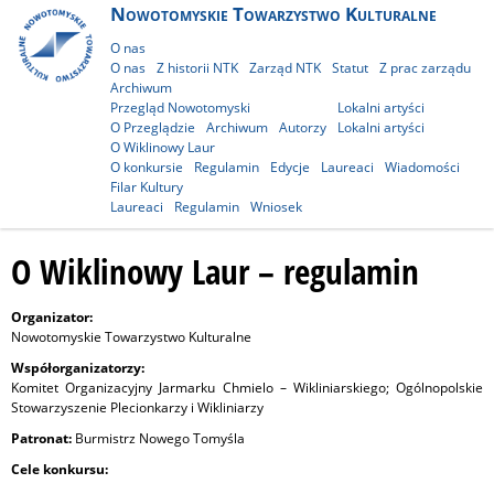
Nowotomyskie Towarzystwo Kulturalne
O nas
O nas
Z historii NTK
Zarząd NTK
Statut
Z prac zarządu
Archiwum
Przegląd Nowotomyski
Lokalni artyści
O Przeglądzie
Archiwum
Autorzy
Lokalni artyści
O Wiklinowy Laur
O konkursie
Regulamin
Edycje
Laureaci
Wiadomości
Filar Kultury
Laureaci
Regulamin
Wniosek
O Wiklinowy Laur – regulamin
Organizator:
Nowotomyskie Towarzystwo Kulturalne
Współorganizatorzy:
Komitet Organizacyjny Jarmarku Chmielo – Wikliniarskiego; Ogólnopolskie
Stowarzyszenie Plecionkarzy i Wikliniarzy
Patronat:
Burmistrz Nowego Tomyśla
Cele konkursu: