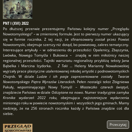
PNT I (XVI) 2022
Po dłuższej przerwie prezentujemy Państwu kolejny numer „Przeglądu
Nowotomyskiego” – w zmienionej formule. Jest to pierwszy numer ukazujący
się w formie rocznika. Z tej racji, że sfinansowany został przez Powiat
Nowotomyski, obejmuje szerszy niż dotąd, bo powiatowy, zakres tematyczny.
Interesujące artykuły – w odniesieniu do przeszłości Opalenicy, Zbąszynia,
Lwówka, Nowego Tomyśla i Bukowca – znajdą w nim miłośnicy naszej
regionalnej przeszłości. Tajniki warsztatu regionalisty przybliżą teksty Jana
Bąbelka i Marcina Izydorka.
Z Teki …
Heleny Marianny Nowakowskiej
wyjrzały prace plastyczne utalentowanej młodej artystki z podnowotomyskich
Chojnik. W dziale
Ludzie i ich pasje
zaprezentowane zostały
Twarze
Nowotomyskiego Piętra Wyrazów Literackich.
Pełen nostalgii tekst Zbigniewa
Pakuły, wspominającego Nowy Tomyśl –
Miasteczko czterech świątyń,
znajdziecie Państwo w dziale
Odczytane na nowo.
Numer tradycyjnie zamyka
Kronika wydarzeń 2022 roku,
obejmująca najistotniejsze wydarzenia
minionego roku w powiecie nowotomyskim i wszystkich jego gminach. Mamy
nadzieję, że na 256 stronach rocznika każdy z Państwa znajdzie coś dla
siebie.
Przeczytaj