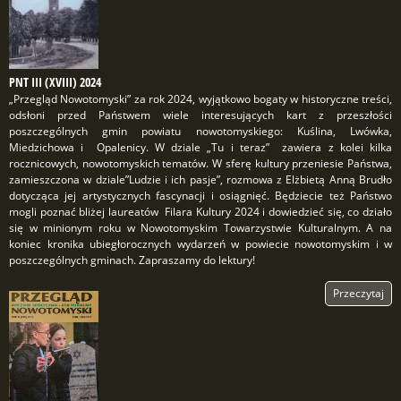
PNT III (XVIII) 2024
„Przegląd Nowotomyski” za rok 2024, wyjątkowo bogaty w historyczne treści,
odsłoni przed Państwem wiele interesujących kart z przeszłości
poszczególnych gmin powiatu nowotomyskiego: Kuślina, Lwówka,
Miedzichowa i Opalenicy. W dziale „Tu i teraz” zawiera z kolei kilka
rocznicowych, nowotomyskich tematów. W sferę kultury przeniesie Państwa,
zamieszczona w dziale”Ludzie i ich pasje”, rozmowa z Elżbietą Anną Brudło
dotycząca jej artystycznych fascynacji i osiągnięć. Będziecie też Państwo
mogli poznać bliżej laureatów Filara Kultury 2024 i dowiedzieć się, co działo
się w minionym roku w Nowotomyskim Towarzystwie Kulturalnym. A na
koniec kronika ubiegłorocznych wydarzeń w powiecie nowotomyskim i w
poszczególnych gminach. Zapraszamy do lektury!
Przeczytaj