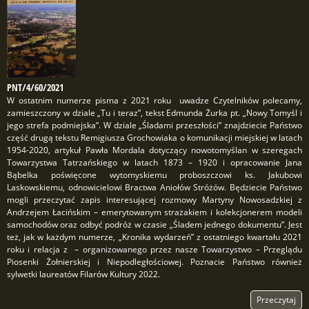
PNT/4/60/2021
W ostatnim numerze pisma z 2021 roku uwadze Czytelników polecamy,
zamieszczony w dziale „Tu i teraz”, tekst Edmunda Żurka pt. „Nowy Tomyśl i
jego strefa podmiejska”. W dziale „Śladami przeszłości” znajdziecie Państwo
część drugą tekstu Remigiusza Grochowiaka o komunikacji miejskiej w latach
1954-2020, artykuł Pawła Mordala dotyczący nowotomyślan w szeregach
Towarzystwa Tatrzańskiego w latach 1873 – 1920 i opracowanie Jana
Bąbelka poświęcone wytomyskiemu proboszczowi ks. Jakubowi
Laskowskiemu, odnowicielowi Bractwa Aniołów Stróżów. Będziecie Państwo
mogli przeczytać zapis interesującej rozmowy Martyny Nowosadzkiej z
Andrzejem Łacińskim – emerytowanym strażakiem i kolekcjonerem modeli
samochodów oraz odbyć podróż w czasie „Śladem jednego dokumentu”. Jest
też, jak w każdym numerze, „Kronika wydarzeń” z ostatniego kwartału 2021
roku i relacja z – organizowanego przez nasze Towarzystwo – Przeglądu
Piosenki Żołnierskiej i Niepodległościowej. Poznacie Państwo również
sylwetki laureatów Filarów Kultury 2022.
Przeczytaj