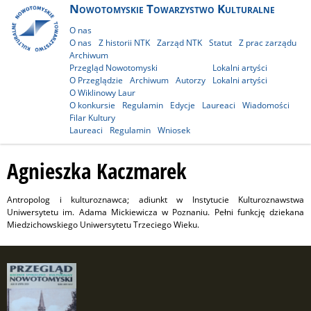
Nowotomyskie Towarzystwo Kulturalne
O nas
O nas
Z historii NTK
Zarząd NTK
Statut
Z prac zarządu
Archiwum
Przegląd Nowotomyski
Lokalni artyści
O Przeglądzie
Archiwum
Autorzy
Lokalni artyści
O Wiklinowy Laur
O konkursie
Regulamin
Edycje
Laureaci
Wiadomości
Filar Kultury
Laureaci
Regulamin
Wniosek
Agnieszka Kaczmarek
Antropolog i kulturoznawca; adiunkt w Instytucie Kulturoznawstwa
Uniwersytetu im. Adama Mickiewicza w Poznaniu. Pełni funkcję dziekana
Miedzichowskiego Uniwersytetu Trzeciego Wieku.