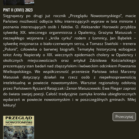
PNT II (XVII) 2023
Sięgnąwszy po drugi już rocznik „Przeglądu Nowotomyskiego”, macie
Państwo możliwość odbycia kilku interesujących wypraw w lata minione i
poznania interesujących osób i faktów. O. Aleksander Horowski przybliża
sylwetkę XIX. wiecznego organmistrza z Opalenicy, Grażyna Matuszak –
niezwykłego wizjonera i „króla cyrku” rodem z Łomnicy, Jan Bąbelek –
sylwetkę misjonarza o biało-czerwonym sercu, a Tomasz Siwiński – trenera
„Polonii”, człowieka o barwnej biografii. Tematykę historyczną wzbogaca
tekst Anity Napierały o XIX. wiecznych epidemiach cholery w Opalenicy i
okolicznych miejscowościach oraz artykuł Zdzisława Kościańskiego
prezentujący stan badań nad zbąszyńskim i lwóweckim odcinkiem Powstania
Wielkopolskiego. We współczesność przeniesie Państwa tekst Marzeny
Matusiak dotyczący działań na rzecz osób z niepełnosprawnością
intelektualną w powiecie nowotomyskim. Warsztat regionalisty odsłonią
przez Państwem Ryszard Ratajczak i Zenon Matuszewski. Ewa Flieger zaprosi
do świata swojej poezji. Całość tradycyjnie zamyka kronika ubiegłorocznych
wydarzeń w powiecie nowotomyskim i w poszczególnych gminach. Miłej
lektury!
Przeczytaj