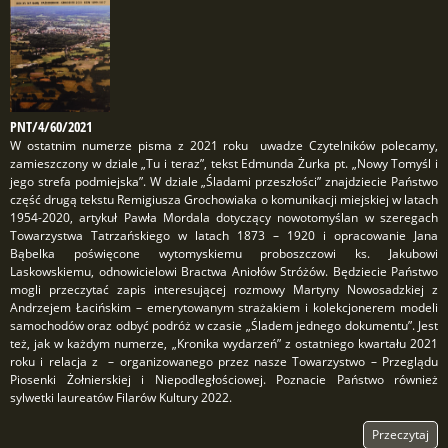
PNT/4/60/2021
W ostatnim numerze pisma z 2021 roku uwadze Czytelników polecamy,
zamieszczony w dziale „Tu i teraz”, tekst Edmunda Żurka pt. „Nowy Tomyśl i
jego strefa podmiejska”. W dziale „Śladami przeszłości” znajdziecie Państwo
część drugą tekstu Remigiusza Grochowiaka o komunikacji miejskiej w latach
1954-2020, artykuł Pawła Mordala dotyczący nowotomyślan w szeregach
Towarzystwa Tatrzańskiego w latach 1873 – 1920 i opracowanie Jana
Bąbelka poświęcone wytomyskiemu proboszczowi ks. Jakubowi
Laskowskiemu, odnowicielowi Bractwa Aniołów Stróżów. Będziecie Państwo
mogli przeczytać zapis interesującej rozmowy Martyny Nowosadzkiej z
Andrzejem Łacińskim – emerytowanym strażakiem i kolekcjonerem modeli
samochodów oraz odbyć podróż w czasie „Śladem jednego dokumentu”. Jest
też, jak w każdym numerze, „Kronika wydarzeń” z ostatniego kwartału 2021
roku i relacja z – organizowanego przez nasze Towarzystwo – Przeglądu
Piosenki Żołnierskiej i Niepodległościowej. Poznacie Państwo również
sylwetki laureatów Filarów Kultury 2022.
Przeczytaj