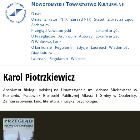
Nowotomyskie Towarzystwo Kulturalne
O nas
O nas
Z historii NTK
Zarząd NTK
Statut
Z prac zarządu
Archiwum
Przegląd Nowotomyski
Lokalni artyści
O Przeglądzie
Archiwum
Autorzy
Lokalni artyści
O Wiklinowy Laur
O konkursie
Regulamin
Edycje
Laureaci
Wiadomości
Filar Kultury
Laureaci
Regulamin
Wniosek
Karol Piotrzkiewicz
Absolwent filologii polskiej na Uniwersytecie im. Adama Mickiewicza w
Poznaniu. Pracownik Biblioteki Publicznej Miasta i Gminy w Opalenicy.
Zainteresowania: kino, literatura, muzyka, psychologia.