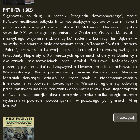
PNT II (XVII) 2023
Sięgnąwszy po drugi już rocznik „Przeglądu Nowotomyskiego”, macie
Państwo możliwość odbycia kilku interesujących wypraw w lata minione i
poznania interesujących osób i faktów. O. Aleksander Horowski przybliża
sylwetkę XIX. wiecznego organmistrza z Opalenicy, Grażyna Matuszak –
niezwykłego wizjonera i „króla cyrku” rodem z Łomnicy, Jan Bąbelek –
sylwetkę misjonarza o biało-czerwonym sercu, a Tomasz Siwiński – trenera
„Polonii”, człowieka o barwnej biografii. Tematykę historyczną wzbogaca
tekst Anity Napierały o XIX. wiecznych epidemiach cholery w Opalenicy i
okolicznych miejscowościach oraz artykuł Zdzisława Kościańskiego
prezentujący stan badań nad zbąszyńskim i lwóweckim odcinkiem Powstania
Wielkopolskiego. We współczesność przeniesie Państwa tekst Marzeny
Matusiak dotyczący działań na rzecz osób z niepełnosprawnością
intelektualną w powiecie nowotomyskim. Warsztat regionalisty odsłonią
przez Państwem Ryszard Ratajczak i Zenon Matuszewski. Ewa Flieger zaprosi
do świata swojej poezji. Całość tradycyjnie zamyka kronika ubiegłorocznych
wydarzeń w powiecie nowotomyskim i w poszczególnych gminach. Miłej
lektury!
Przeczytaj