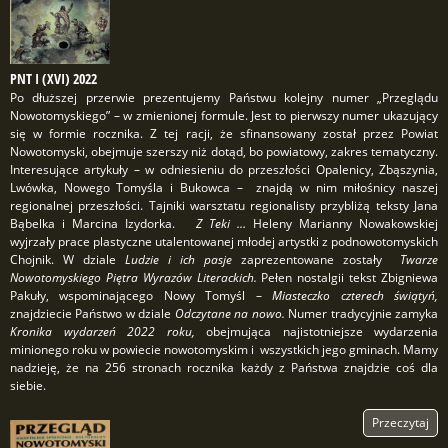
PNT I (XVI) 2022
Po dłuższej przerwie prezentujemy Państwu kolejny numer „Przeglądu
Nowotomyskiego” – w zmienionej formule. Jest to pierwszy numer ukazujący
się w formie rocznika. Z tej racji, że sfinansowany został przez Powiat
Nowotomyski, obejmuje szerszy niż dotąd, bo powiatowy, zakres tematyczny.
Interesujące artykuły – w odniesieniu do przeszłości Opalenicy, Zbąszynia,
Lwówka, Nowego Tomyśla i Bukowca – znajdą w nim miłośnicy naszej
regionalnej przeszłości. Tajniki warsztatu regionalisty przybliżą teksty Jana
Bąbelka i Marcina Izydorka.
Z Teki …
Heleny Marianny Nowakowskiej
wyjrzały prace plastyczne utalentowanej młodej artystki z podnowotomyskich
Chojnik. W dziale
Ludzie i ich pasje
zaprezentowane zostały
Twarze
Nowotomyskiego Piętra Wyrazów Literackich.
Pełen nostalgii tekst Zbigniewa
Pakuły, wspominającego Nowy Tomyśl –
Miasteczko czterech świątyń,
znajdziecie Państwo w dziale
Odczytane na nowo.
Numer tradycyjnie zamyka
Kronika wydarzeń 2022 roku,
obejmująca najistotniejsze wydarzenia
minionego roku w powiecie nowotomyskim i wszystkich jego gminach. Mamy
nadzieję, że na 256 stronach rocznika każdy z Państwa znajdzie coś dla
siebie.
Przeczytaj