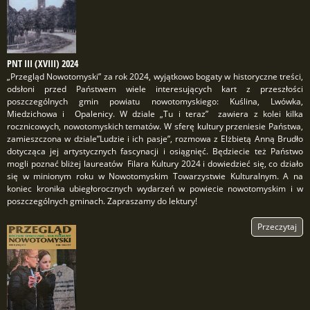
PNT III (XVIII) 2024
„Przegląd Nowotomyski” za rok 2024, wyjątkowo bogaty w historyczne treści,
odsłoni przed Państwem wiele interesujących kart z przeszłości
poszczególnych gmin powiatu nowotomyskiego: Kuślina, Lwówka,
Miedzichowa i Opalenicy. W dziale „Tu i teraz” zawiera z kolei kilka
rocznicowych, nowotomyskich tematów. W sferę kultury przeniesie Państwa,
zamieszczona w dziale”Ludzie i ich pasje”, rozmowa z Elżbietą Anną Brudło
dotycząca jej artystycznych fascynacji i osiągnięć. Będziecie też Państwo
mogli poznać bliżej laureatów Filara Kultury 2024 i dowiedzieć się, co działo
się w minionym roku w Nowotomyskim Towarzystwie Kulturalnym. A na
koniec kronika ubiegłorocznych wydarzeń w powiecie nowotomyskim i w
poszczególnych gminach. Zapraszamy do lektury!
Przeczytaj