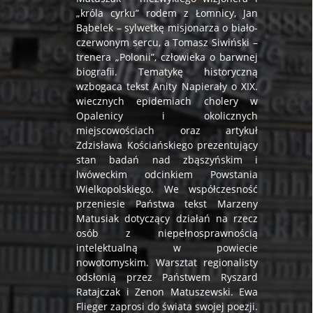
„króla cyrku” rodem z Łomnicy, Jan
Bąbelek – sylwetkę misjonarza o biało-
czerwonym sercu, a Tomasz Siwiński –
trenera „Polonii”, człowieka o barwnej
biografii. Tematykę historyczną
wzbogaca tekst Anity Napierały o XIX.
wiecznych epidemiach cholery w
Opalenicy i okolicznych
miejscowościach oraz artykuł
Zdzisława Kościańskiego prezentujący
stan badań nad zbąszyńskim i
lwóweckim odcinkiem Powstania
Wielkopolskiego. We współczesność
przeniesie Państwa tekst Marzeny
Matusiak dotyczący działań na rzecz
osób z niepełnosprawnością
intelektualną w powiecie
nowotomyskim. Warsztat regionalisty
odsłonią przez Państwem Ryszard
Ratajczak i Zenon Matuszewski. Ewa
Flieger zaprosi do świata swojej poezji.