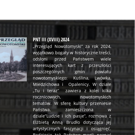
PNT III (XVIII) 2024
„Przegląd Nowotomyski” za rok 2024,
wyjątkowo bogaty w historyczne treści,
odsłoni przed Państwem wiele
interesujących kart z przeszłości
poszczególnych gmin powiatu
nowotomyskiego: Kuślina, Lwówka,
Miedzichowa i Opalenicy. W dziale
„Tu i teraz” zawiera z kolei kilka
rocznicowych, nowotomyskich
tematów. W sferę kultury przeniesie
Państwa, zamieszczona w
dziale”Ludzie i ich pasje”, rozmowa z
Elżbietą Anną Brudło dotycząca jej
artystycznych fascynacji i osiągnięć.
Będziecie też Państwo mogli poznać