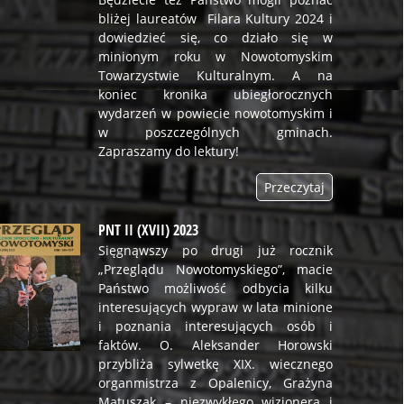
bliżej laureatów Filara Kultury 2024 i
dowiedzieć się, co działo się w
minionym roku w Nowotomyskim
Towarzystwie Kulturalnym. A na
koniec kronika ubiegłorocznych
wydarzeń w powiecie nowotomyskim i
w poszczególnych gminach.
Zapraszamy do lektury!
Przeczytaj
PNT II (XVII) 2023
Sięgnąwszy po drugi już rocznik
„Przeglądu Nowotomyskiego”, macie
Państwo możliwość odbycia kilku
interesujących wypraw w lata minione
i poznania interesujących osób i
faktów. O. Aleksander Horowski
przybliża sylwetkę XIX. wiecznego
organmistrza z Opalenicy, Grażyna
Matuszak – niezwykłego wizjonera i