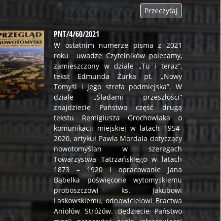
Przeczytaj
PNT/4/60/2021
W ostatnim numerze pisma z 2021
roku uwadze Czytelników polecamy,
zamieszczony w dziale „Tu i teraz”,
tekst Edmunda Żurka pt. „Nowy
Tomyśl i jego strefa podmiejska”. W
dziale „Śladami przeszłości”
znajdziecie Państwo część drugą
tekstu Remigiusza Grochowiaka o
komunikacji miejskiej w latach 1954-
2020, artykuł Pawła Mordala dotyczący
nowotomyślan w szeregach
Towarzystwa Tatrzańskiego w latach
1873 – 1920 i opracowanie Jana
Bąbelka poświęcone wytomyskiemu
proboszczowi ks. Jakubowi
Laskowskiemu, odnowicielowi Bractwa
Aniołów Stróżów. Będziecie Państwo