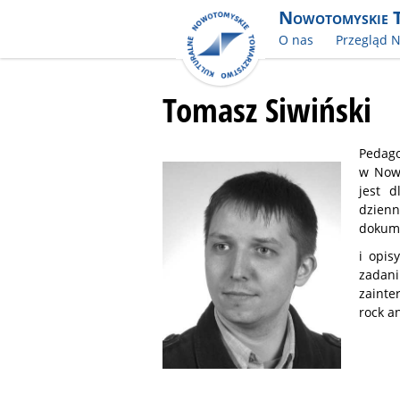
Nowotomyskie 
O nas
Przegląd 
Tomasz Siwiński
Pedago
w Nowy
jest d
dzienn
dokum
i opis
zadan
zainte
rock a