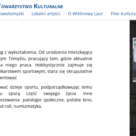
Towarzystwo Kulturalne
Nowotomyski
Lokalni artyści
O Wiklinowy Laur
Filar Kultury
g z wykształcenia. Od urodzenia mieszkający
m Tomyślu, pracujący tam, gdzie aktualnie
la niego praca. Hobbystycznie zajmuje się
ikarstwem sportowym, stara się skrupulatnie
entować
ywać dzieje sportu, podporządkowując temu
iu sporą część swojego życia. Inne
resowania: patologie społeczne, polskie kino,
nd roll, numizmatyka.