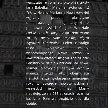
warsztatu regionalisty przybliżą teksty
Jana Bąbelka i Marcina Izydorka.
Z
Teki …
Heleny Marianny Nowakowskiej
wyjrzały prace plastyczne
utalentowanej młodej artystki z
podnowotomyskich Chojnik. W dziale
Ludzie i ich pasje
zaprezentowane
zostały
Twarze Nowotomyskiego Piętra
Wyrazów Literackich.
Pełen nostalgii
tekst Zbigniewa Pakuły,
wspominającego Nowy Tomyśl –
Miasteczko czterech świątyń,
znajdziecie
Państwo w dziale
Odczytane na nowo.
Numer tradycyjnie zamyka
Kronika
wydarzeń 2022 roku,
obejmująca
najistotniejsze wydarzenia minionego
roku w powiecie nowotomyskim i
wszystkich jego gminach. Mamy
nadzieję, że na 256 stronach rocznika
każdy z Państwa znajdzie coś dla
siebie.