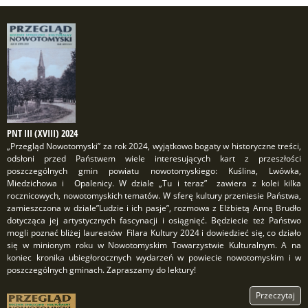
PNT III (XVIII) 2024
„Przegląd Nowotomyski” za rok 2024, wyjątkowo bogaty w historyczne treści,
odsłoni przed Państwem wiele interesujących kart z przeszłości
poszczególnych gmin powiatu nowotomyskiego: Kuślina, Lwówka,
Miedzichowa i Opalenicy. W dziale „Tu i teraz” zawiera z kolei kilka
rocznicowych, nowotomyskich tematów. W sferę kultury przeniesie Państwa,
zamieszczona w dziale”Ludzie i ich pasje”, rozmowa z Elżbietą Anną Brudło
dotycząca jej artystycznych fascynacji i osiągnięć. Będziecie też Państwo
mogli poznać bliżej laureatów Filara Kultury 2024 i dowiedzieć się, co działo
się w minionym roku w Nowotomyskim Towarzystwie Kulturalnym. A na
koniec kronika ubiegłorocznych wydarzeń w powiecie nowotomyskim i w
poszczególnych gminach. Zapraszamy do lektury!
Przeczytaj