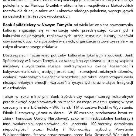
pokolenia oraz Mariusz Orzełek – aktor lalkarz, współtwórca białostockich
teatrów dla dzieci, a także wielu aktorów młodego pokolenia, występujących
na deskach m. in. teatrów wrocławskich.
Bank Spółdzielczy w Nowym Tomyślu
od wielu lat wspiera nowotomyską
kulturę, angażując się w realizację wielu przedsięwzięć kulturalnych i
kulturalno-edukacyjnych, realizowanych przez instytucje kultury, placówki
oświatowe, kluby, koła gospodyń wiejskich, organizacje i stowarzyszenia – na
całym obszarze swego działania.
Dostrzegając i rozumiejąc potrzeby kulturalne lokalnych środowisk, Bank
Spółdzielczy w Nowym Tomyślu, ze szczególną życzliwością i troską wspiera
inicjatywy i wydarzenia służące podtrzymywaniu lokalnej tożsamości i
kultywowaniu lokalnej tradycji, prezentacji i rozwojowi rodzimych talentów,
ocalaniu materialnych świadectw przeszłości, ale także dostarczające wielu
niezapomnianych emocji i wzruszeń artystycznych oraz służące integracji
mieszkańców.
Także w roku minionym Bank Spółdzielczy wsparł szereg kulturalnych
przedsięwzięć organizowanych na terenie naszego miasta i gminy; w tym:
coroczny Jarmark Chmielo – Wikliniarski, I Mistrzostwa Polski w Wyplataniu,
Piknik Historyczny „Armii w darze. W 80.rocznicę przekazania broni ze
zbiórki Funduszu Obrony Narodowej”, szkolne i międzyszkolne konkursy i
inne wydarzenia organizowane dla uczczenia 100.rocznicy odzyskania
niepodległości przez Polskę i 100.rocznicy wybuchu Powstania
Wielkopolskiego, festyny organizowane przez Koła Gospodyń Wiejskich z