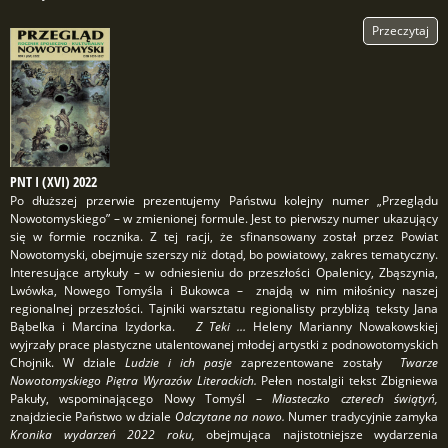
Przeczytaj
PNT I (XVI) 2022
Po dłuższej przerwie prezentujemy Państwu kolejny numer „Przeglądu
Nowotomyskiego” – w zmienionej formule. Jest to pierwszy numer ukazujący
się w formie rocznika. Z tej racji, że sfinansowany został przez Powiat
Nowotomyski, obejmuje szerszy niż dotąd, bo powiatowy, zakres tematyczny.
Interesujące artykuły – w odniesieniu do przeszłości Opalenicy, Zbąszynia,
Lwówka, Nowego Tomyśla i Bukowca – znajdą w nim miłośnicy naszej
regionalnej przeszłości. Tajniki warsztatu regionalisty przybliżą teksty Jana
Bąbelka i Marcina Izydorka.
Z Teki …
Heleny Marianny Nowakowskiej
wyjrzały prace plastyczne utalentowanej młodej artystki z podnowotomyskich
Chojnik. W dziale
Ludzie i ich pasje
zaprezentowane zostały
Twarze
Nowotomyskiego Piętra Wyrazów Literackich.
Pełen nostalgii tekst Zbigniewa
Pakuły, wspominającego Nowy Tomyśl –
Miasteczko czterech świątyń,
znajdziecie Państwo w dziale
Odczytane na nowo.
Numer tradycyjnie zamyka
Kronika wydarzeń 2022 roku,
obejmująca najistotniejsze wydarzenia