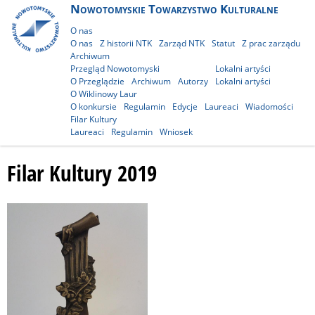
Nowotomyskie Towarzystwo Kulturalne
O nas
O nas
Z historii NTK
Zarząd NTK
Statut
Z prac zarządu
Archiwum
Przegląd Nowotomyski
Lokalni artyści
O Przeglądzie
Archiwum
Autorzy
Lokalni artyści
O Wiklinowy Laur
O konkursie
Regulamin
Edycje
Laureaci
Wiadomości
Filar Kultury
Laureaci
Regulamin
Wniosek
Filar Kultury 2019