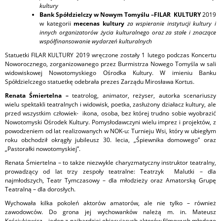
kultury
Bank Spółdzielczy w Nowym Tomyślu –
FILAR KULTURY
2019
w kategorii
mecenas kultury
za wspieranie instytucji kultury i
innych organizatorów życia kulturalnego
oraz za stałe i znaczące
współfinansowanie wydarzeń kulturalnych
Statuetki FILAR KULTURY 2019 wręczone zostały 1 lutego podczas Koncertu
Noworocznego, zorganizowanego przez Burmistrza Nowego Tomyśla w sali
widowiskowej Nowotomyskiego Ośrodka Kultury. W imieniu Banku
Spółdzielczego statuetkę odebrała prezes Zarządu Mirosława Kortus.
Renata Śmiertelna –
teatrolog, animator, reżyser, autorka scenariuszy
wielu spektakli teatralnych i widowisk, poetka, zasłużony działacz kultury, ale
przed wszystkim człowiek- ikona, osoba, bez której trudno sobie wyobrazić
Nowotomyski Ośrodek Kultury. Pomysłodawczyni wielu imprez i projektów, z
powodzeniem od lat realizowanych w NOK-u: Turnieju Wsi, który w ubiegłym
roku obchodził okrągły jubileusz 30. lecia, „Śpiewnika domowego” oraz
„Pastorałki nowotomyskiej”.
Renata Śmiertelna – to także niezwykle charyzmatyczny instruktor teatralny,
prowadzący od lat trzy zespoły teatralne: Teatrzyk Malutki – dla
najmłodszych, Teatr Tymczasowy – dla młodzieży oraz Amatorską Grupę
Teatralną – dla dorosłych.
Wychowała kilka pokoleń aktorów amatorów, ale nie tylko – również
zawodowców. Do grona jej wychowanków należą m. in. Mateusz
Kościukiewicz – jeden z najbardziej obiecujących aktorów filmowych młodego