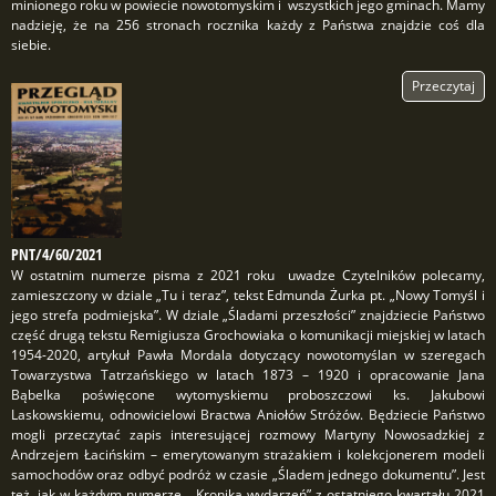
minionego roku w powiecie nowotomyskim i wszystkich jego gminach. Mamy
nadzieję, że na 256 stronach rocznika każdy z Państwa znajdzie coś dla
siebie.
Przeczytaj
PNT/4/60/2021
W ostatnim numerze pisma z 2021 roku uwadze Czytelników polecamy,
zamieszczony w dziale „Tu i teraz”, tekst Edmunda Żurka pt. „Nowy Tomyśl i
jego strefa podmiejska”. W dziale „Śladami przeszłości” znajdziecie Państwo
część drugą tekstu Remigiusza Grochowiaka o komunikacji miejskiej w latach
1954-2020, artykuł Pawła Mordala dotyczący nowotomyślan w szeregach
Towarzystwa Tatrzańskiego w latach 1873 – 1920 i opracowanie Jana
Bąbelka poświęcone wytomyskiemu proboszczowi ks. Jakubowi
Laskowskiemu, odnowicielowi Bractwa Aniołów Stróżów. Będziecie Państwo
mogli przeczytać zapis interesującej rozmowy Martyny Nowosadzkiej z
Andrzejem Łacińskim – emerytowanym strażakiem i kolekcjonerem modeli
samochodów oraz odbyć podróż w czasie „Śladem jednego dokumentu”. Jest
też, jak w każdym numerze, „Kronika wydarzeń” z ostatniego kwartału 2021