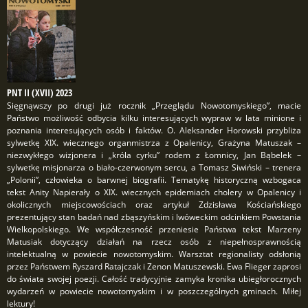
PNT II (XVII) 2023
Sięgnąwszy po drugi już rocznik „Przeglądu Nowotomyskiego”, macie
Państwo możliwość odbycia kilku interesujących wypraw w lata minione i
poznania interesujących osób i faktów. O. Aleksander Horowski przybliża
sylwetkę XIX. wiecznego organmistrza z Opalenicy, Grażyna Matuszak –
niezwykłego wizjonera i „króla cyrku” rodem z Łomnicy, Jan Bąbelek –
sylwetkę misjonarza o biało-czerwonym sercu, a Tomasz Siwiński – trenera
„Polonii”, człowieka o barwnej biografii. Tematykę historyczną wzbogaca
tekst Anity Napierały o XIX. wiecznych epidemiach cholery w Opalenicy i
okolicznych miejscowościach oraz artykuł Zdzisława Kościańskiego
prezentujący stan badań nad zbąszyńskim i lwóweckim odcinkiem Powstania
Wielkopolskiego. We współczesność przeniesie Państwa tekst Marzeny
Matusiak dotyczący działań na rzecz osób z niepełnosprawnością
intelektualną w powiecie nowotomyskim. Warsztat regionalisty odsłonią
przez Państwem Ryszard Ratajczak i Zenon Matuszewski. Ewa Flieger zaprosi
do świata swojej poezji. Całość tradycyjnie zamyka kronika ubiegłorocznych
wydarzeń w powiecie nowotomyskim i w poszczególnych gminach. Miłej
lektury!