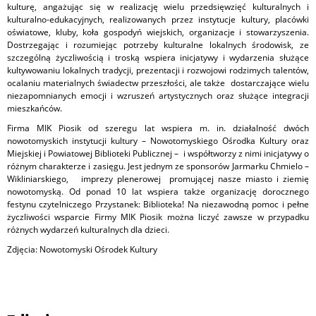
kulturę, angażując się w realizację wielu przedsięwzięć kulturalnych i
kulturalno-edukacyjnych, realizowanych przez instytucje kultury, placówki
oświatowe, kluby, koła gospodyń wiejskich, organizacje i stowarzyszenia.
Dostrzegając i rozumiejąc potrzeby kulturalne lokalnych środowisk, ze
szczególną życzliwością i troską wspiera inicjatywy i wydarzenia służące
kultywowaniu lokalnych tradycji, prezentacji i rozwojowi rodzimych talentów,
ocalaniu materialnych świadectw przeszłości, ale także dostarczające wielu
niezapomnianych emocji i wzruszeń artystycznych oraz służące integracji
mieszkańców.
Firma MIK Piosik od szeregu lat wspiera m. in. działalność dwóch
nowotomyskich instytucji kultury – Nowotomyskiego Ośrodka Kultury oraz
Miejskiej i Powiatowej Biblioteki Publicznej – i współtworzy z nimi inicjatywy o
różnym charakterze i zasięgu. Jest jednym ze sponsorów Jarmarku Chmielo –
Wikliniarskiego, imprezy plenerowej promującej nasze miasto i ziemię
nowotomyską. Od ponad 10 lat wspiera także organizację dorocznego
festynu czytelniczego Przystanek: Biblioteka! Na niezawodną pomoc i pełne
życzliwości wsparcie Firmy MIK Piosik można liczyć zawsze w przypadku
różnych wydarzeń kulturalnych dla dzieci.
Zdjęcia: Nowotomyski Ośrodek Kultury