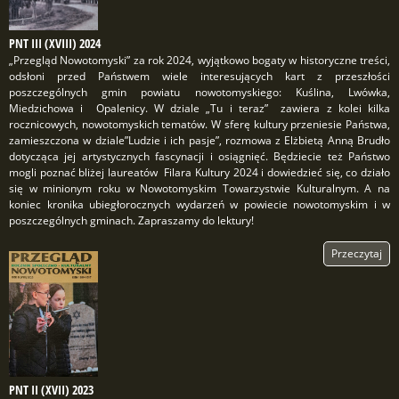
PNT III (XVIII) 2024
„Przegląd Nowotomyski” za rok 2024, wyjątkowo bogaty w historyczne treści,
odsłoni przed Państwem wiele interesujących kart z przeszłości
poszczególnych gmin powiatu nowotomyskiego: Kuślina, Lwówka,
Miedzichowa i Opalenicy. W dziale „Tu i teraz” zawiera z kolei kilka
rocznicowych, nowotomyskich tematów. W sferę kultury przeniesie Państwa,
zamieszczona w dziale”Ludzie i ich pasje”, rozmowa z Elżbietą Anną Brudło
dotycząca jej artystycznych fascynacji i osiągnięć. Będziecie też Państwo
mogli poznać bliżej laureatów Filara Kultury 2024 i dowiedzieć się, co działo
się w minionym roku w Nowotomyskim Towarzystwie Kulturalnym. A na
koniec kronika ubiegłorocznych wydarzeń w powiecie nowotomyskim i w
poszczególnych gminach. Zapraszamy do lektury!
Przeczytaj
PNT II (XVII) 2023