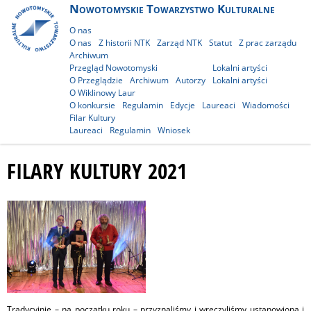
Nowotomyskie Towarzystwo Kulturalne
O nas
O nas
Z historii NTK
Zarząd NTK
Statut
Z prac zarządu
Archiwum
Przegląd Nowotomyski
Lokalni artyści
O Przeglądzie
Archiwum
Autorzy
Lokalni artyści
O Wiklinowy Laur
O konkursie
Regulamin
Edycje
Laureaci
Wiadomości
Filar Kultury
Laureaci
Regulamin
Wniosek
FILARY KULTURY 2021
Tradycyjnie – na początku roku – przyznaliśmy i wręczyliśmy ustanowioną i