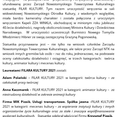
ufundowaną przez Zarząd Nowotomyskiego Towarzystwa Kulturalnego
statuetkę FILAR KULTURY. Tym razem uroczystość wręczenia w sali
widowiskowej Nowotomyskiego Ośrodka Kultury, z wiadomych względów,
miała bardzo kameralny charakter i została połączona z uroczystym
wręczeniem Kapeli ZZA WINKLA, obchodzącej w minionym roku jubileusz
40.lecia działalności, nagrody okolicznościowej Ministra Kultury i Dziedzictwa
Narodowego. W uroczystości uczestniczyli Burmistrz Nowego Tomyśla
Włodzimierz Hibner ze swoją zastępczynią Grażyną Pogonowską.
Statuetka przyznawana jest – nie tylko na wniosek członków Zarządu
Nowotomyskiego Towarzystwa Kulturalnego, ale także przez Zarząd NTK na
wniosek innych gremiów lub osób – raz do roku, jednorazowo, na podstawie
oceny całokształtu działalności i osiągnięć, w trzech kategoriach: twórca
kultury, animator kultury i mecenas kultury.
Laureatami FILARA KULTURY 2021
zostali:
Adam Polański
– FILAR KULTURY 2021 w kategorii: twórca kultury –
za
całokształt pracy twórczej
Anna Kaczmarek
– FILAR KULTURY 2021 w kategorii: animator kultury –
za
niestrudzoną działalność w zakresie animacji kultury
Firma MIK Piosik. Usługi transportowe. Spółka jawna
–FILAR KULTURY
2021 w kategorii: mecenas kultury –
za wspieranie instytucji kultury i innych
organizatorów życia kulturalnego oraz za stałe i znaczące współfinansowanie
wydarzeń kulturalnych. S
tatuetkę odebrał właściciel Firmy
Krzysztof Piosik.