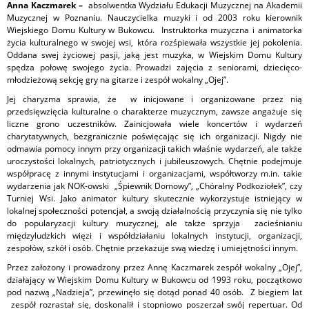
Anna Kaczmarek –
absolwentka Wydziału Edukacji Muzycznej na Akademii
Muzycznej w Poznaniu. Nauczycielka muzyki i od 2003 roku kierownik
Wiejskiego Domu Kultury w Bukowcu. Instruktorka muzyczna i animatorka
życia kulturalnego w swojej wsi, która rozśpiewała wszystkie jej pokolenia.
Oddana swej życiowej pasji, jaką jest muzyka, w Wiejskim Domu Kultury
spędza połowę swojego życia. Prowadzi zajęcia z seniorami, dziecięco-
młodzieżową sekcję gry na gitarze i zespół wokalny „Ojej”.
Jej charyzma sprawia, że w inicjowane i organizowane przez nią
przedsięwzięcia kulturalne o charakterze muzycznym, zawsze angażuje się
liczne grono uczestników. Zainicjowała wiele koncertów i wydarzeń
charytatywnych, bezgranicznie poświęcając się ich organizacji. Nigdy nie
odmawia pomocy innym przy organizacji takich właśnie wydarzeń, ale także
uroczystości lokalnych, patriotycznych i jubileuszowych. Chętnie podejmuje
współpracę z innymi instytucjami i organizacjami, współtworzy m.in. takie
wydarzenia jak NOK-owski „Śpiewnik Domowy”, „Chóralny Podkoziołek”, czy
Turniej Wsi. Jako animator kultury skutecznie wykorzystuje istniejący w
lokalnej społeczności potencjał, a swoją działalnością przyczynia się nie tylko
do popularyzacji kultury muzycznej, ale także sprzyja zacieśnianiu
międzyludzkich więzi i współdziałaniu lokalnych instytucji, organizacji,
zespołów, szkół i osób. Chętnie przekazuje swą wiedzę i umiejętności innym.
Przez założony i prowadzony przez Annę Kaczmarek zespół wokalny „Ojej”,
działający w Wiejskim Domu Kultury w Bukowcu od 1993 roku, początkowo
pod nazwą „Nadzieja”, przewinęło się dotąd ponad 40 osób. Z biegiem lat
zespół rozrastał się, doskonalił i stopniowo poszerzał swój repertuar. Od