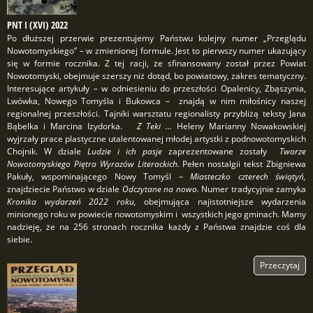
PNT I (XVI) 2022
Po dłuższej przerwie prezentujemy Państwu kolejny numer „Przeglądu
Nowotomyskiego” – w zmienionej formule. Jest to pierwszy numer ukazujący
się w formie rocznika. Z tej racji, że sfinansowany został przez Powiat
Nowotomyski, obejmuje szerszy niż dotąd, bo powiatowy, zakres tematyczny.
Interesujące artykuły – w odniesieniu do przeszłości Opalenicy, Zbąszynia,
Lwówka, Nowego Tomyśla i Bukowca – znajdą w nim miłośnicy naszej
regionalnej przeszłości. Tajniki warsztatu regionalisty przybliżą teksty Jana
Bąbelka i Marcina Izydorka.
Z Teki …
Heleny Marianny Nowakowskiej
wyjrzały prace plastyczne utalentowanej młodej artystki z podnowotomyskich
Chojnik. W dziale
Ludzie i ich pasje
zaprezentowane zostały
Twarze
Nowotomyskiego Piętra Wyrazów Literackich.
Pełen nostalgii tekst Zbigniewa
Pakuły, wspominającego Nowy Tomyśl –
Miasteczko czterech świątyń,
znajdziecie Państwo w dziale
Odczytane na nowo.
Numer tradycyjnie zamyka
Kronika wydarzeń 2022 roku,
obejmująca najistotniejsze wydarzenia
minionego roku w powiecie nowotomyskim i wszystkich jego gminach. Mamy
nadzieję, że na 256 stronach rocznika każdy z Państwa znajdzie coś dla
siebie.
Przeczytaj