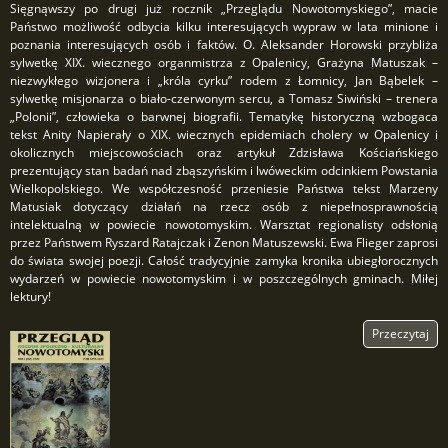
Sięgnąwszy po drugi już rocznik „Przeglądu Nowotomyskiego”, macie
Państwo możliwość odbycia kilku interesujących wypraw w lata minione i
poznania interesujących osób i faktów. O. Aleksander Horowski przybliża
sylwetkę XIX. wiecznego organmistrza z Opalenicy, Grażyna Matuszak –
niezwykłego wizjonera i „króla cyrku” rodem z Łomnicy, Jan Bąbelek –
sylwetkę misjonarza o biało-czerwonym sercu, a Tomasz Siwiński – trenera
„Polonii”, człowieka o barwnej biografii. Tematykę historyczną wzbogaca
tekst Anity Napierały o XIX. wiecznych epidemiach cholery w Opalenicy i
okolicznych miejscowościach oraz artykuł Zdzisława Kościańskiego
prezentujący stan badań nad zbąszyńskim i lwóweckim odcinkiem Powstania
Wielkopolskiego. We współczesność przeniesie Państwa tekst Marzeny
Matusiak dotyczący działań na rzecz osób z niepełnosprawnością
intelektualną w powiecie nowotomyskim. Warsztat regionalisty odsłonią
przez Państwem Ryszard Ratajczak i Zenon Matuszewski. Ewa Flieger zaprosi
do świata swojej poezji. Całość tradycyjnie zamyka kronika ubiegłorocznych
wydarzeń w powiecie nowotomyskim i w poszczególnych gminach. Miłej
lektury!
Przeczytaj