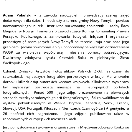
Adam Polański
– z zawodu nauczyciel prowadzący szereg zajęć
dodatkowych dla dzieci i młodzieży z terenu gminy Nowy Tomyśl i powiatu
nowotomyskiego; nurek i instruktor nurkowania; społecznik, radny Rady
Miejskiej w Nowym Tomyślu i przewodniczący Komisji Komunalnej Prawa i
Porządku Publicznego. Z zamiłowania fotograf, inicjator i organizator
przedsięwzięć promujących Nowy Tomyśl na terenie kraju oraz poza jego
granicami. Jedyny nowotomyślanin, uhonorowany najwyższym odznaczeniem
WOŚP za wieloletnią współpracę i niesienie pomocy potrzebującym.
Dwukrotny zdobywca tytułu Człowiek Roku w plebiscycie Głosu
Wielkopolskiego.
Członek Związku Artystów Fotografików Polskich ZPAF, zaliczany do
czterdziestki najlepszych fotografów portretowych w kraju. Ma w swoim
dorobku kilkadziesiąt autorskich wystaw krajowych. Kilkakrotnie wybierany
był najlepszym portrecistą miesiąca na europejskich portalach
fotograficznych. Ponad 500 jego zdjęć prezentowano na pierwszych
stronach międzynarodowych galerii fotograficznych, 84 zakwalifikowano do
wystaw pokonkursowych w Wielkiej Brytanii, Kanadzie, Serbii, Francji,
Słowacji, USA, Portugali, Włoszech, Niemczech, Czarnogórze i Argentynie, a
26 spośród nich nagrodzono. Jego zdjęcia publikowano także w
renomowanych europejskich miesięcznikach.
Jest pomysłodawcą i głównym organizatorem Międzynarodowego Konkursu