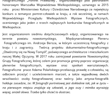
Fotograficznego „Portret Prawdziwy”, organizowanego pod patronatem
honorowym Marszałka Województwa Wielkopolskiego, uznanego w 2015
roku przez Ministerstwo Kultury i Dziedzictwa Narodowego za największy
konkurs o tematyce portret-człowiek w kraju, a rok wcześniej, w ramach
Wojewódzkiego Przeglądu Wielkopolskich Wystaw Fotograficznych,
ocenionego jako jeden z trzech najlepszych konkursów fotograficznych w
Wielkopolsce.
Jest organizatorem siedmiu dotychczasowych edycji, organizowanego na
terenie powiatu nowotomyskiego, Międzynarodowego Pleneru
Fotograficznego im. Andrzeja Bersza, w którym uczestniczą fotograficy z
kraju i z zagranicy. Twórcą projektu dokumentalno-fotograficznego
„Otwórzmy się na Nowy Tomyśl”, poświęconego architekturze i mieszkańcom
naszej Małej Ojczyzny. W 2017 roku zainicjował powstanie Nowotomyskiej
Grupy Fotograficznej, której celem jest promocja gminy poprzez organizację
plenerów fotograficznych, wystaw oraz spotkań warsztatowych.
Fotograficzne prace Adama Polańskiego przekazują prawdę o człowieku, są
odbiciem przeżyć i ucieleśnieniem marzeń, a także wypadkową dwóch
wrażliwości: osoby fotografowanej oraz twórcy. Jako artysta-fotografik
hołduje zasadzie, że:
W fotografii portretowej jest dokładnie tak, jak w życiu –
na pierwszym miejscu znajduje się człowiek, a jego oczy i mimika wyrażają
więcej, aniżeli słowa. Trzeba tylko chcieć to dostrzec.