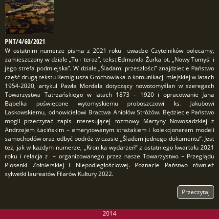
PNT/4/60/2021
W ostatnim numerze pisma z 2021 roku uwadze Czytelników polecamy,
zamieszczony w dziale „Tu i teraz”, tekst Edmunda Żurka pt. „Nowy Tomyśl i
jego strefa podmiejska”. W dziale „Śladami przeszłości” znajdziecie Państwo
część drugą tekstu Remigiusza Grochowiaka o komunikacji miejskiej w latach
1954-2020, artykuł Pawła Mordala dotyczący nowotomyślan w szeregach
Towarzystwa Tatrzańskiego w latach 1873 – 1920 i opracowanie Jana
Bąbelka poświęcone wytomyskiemu proboszczowi ks. Jakubowi
Laskowskiemu, odnowicielowi Bractwa Aniołów Stróżów. Będziecie Państwo
mogli przeczytać zapis interesującej rozmowy Martyny Nowosadzkiej z
Andrzejem Łacińskim – emerytowanym strażakiem i kolekcjonerem modeli
samochodów oraz odbyć podróż w czasie „Śladem jednego dokumentu”. Jest
też, jak w każdym numerze, „Kronika wydarzeń” z ostatniego kwartału 2021
roku i relacja z – organizowanego przez nasze Towarzystwo – Przeglądu
Piosenki Żołnierskiej i Niepodległościowej. Poznacie Państwo również
sylwetki laureatów Filarów Kultury 2022.
Przeczytaj
2014