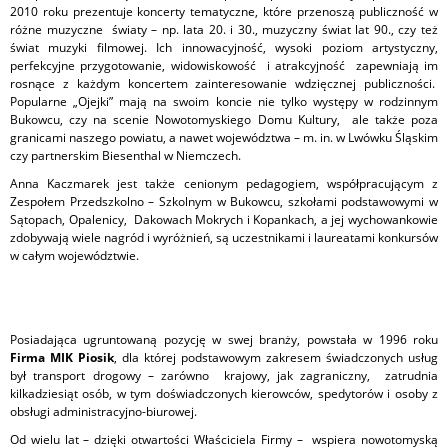
2010 roku prezentuje koncerty tematyczne, które przenoszą publiczność w
różne muzyczne światy – np. lata 20. i 30., muzyczny świat lat 90., czy też
świat muzyki filmowej. Ich innowacyjność, wysoki poziom artystyczny,
perfekcyjne przygotowanie, widowiskowość i atrakcyjność zapewniają im
rosnące z każdym koncertem zainteresowanie wdzięcznej publiczności.
Popularne „Ojejki” mają na swoim koncie nie tylko występy w rodzinnym
Bukowcu, czy na scenie Nowotomyskiego Domu Kultury, ale także poza
granicami naszego powiatu, a nawet województwa – m. in. w Lwówku Śląskim
czy partnerskim Biesenthal w Niemczech.
Anna Kaczmarek jest także cenionym pedagogiem, współpracującym z
Zespołem Przedszkolno – Szkolnym w Bukowcu, szkołami podstawowymi w
Sątopach, Opalenicy, Dakowach Mokrych i Kopankach, a jej wychowankowie
zdobywają wiele nagród i wyróżnień, są uczestnikami i laureatami konkursów
w całym województwie.
Posiadająca ugruntowaną pozycję w swej branży, powstała w 1996 roku
Firma MIK Piosik
, dla której podstawowym zakresem świadczonych usług
był transport drogowy – zarówno krajowy, jak zagraniczny, zatrudnia
kilkadziesiąt osób, w tym doświadczonych kierowców, spedytorów i osoby z
obsługi administracyjno-biurowej.
Od wielu lat – dzięki otwartości Właściciela Firmy – wspiera nowotomyską