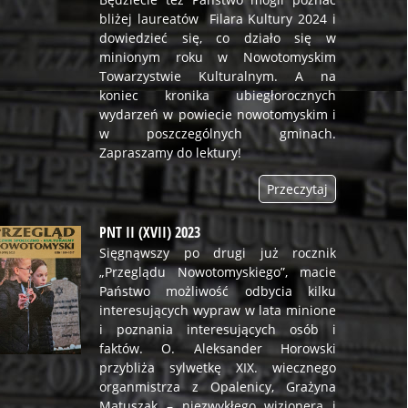
bliżej laureatów Filara Kultury 2024 i
dowiedzieć się, co działo się w
minionym roku w Nowotomyskim
Towarzystwie Kulturalnym. A na
koniec kronika ubiegłorocznych
wydarzeń w powiecie nowotomyskim i
w poszczególnych gminach.
Zapraszamy do lektury!
Przeczytaj
PNT II (XVII) 2023
Sięgnąwszy po drugi już rocznik
„Przeglądu Nowotomyskiego”, macie
Państwo możliwość odbycia kilku
interesujących wypraw w lata minione
i poznania interesujących osób i
faktów. O. Aleksander Horowski
przybliża sylwetkę XIX. wiecznego
organmistrza z Opalenicy, Grażyna
Matuszak – niezwykłego wizjonera i