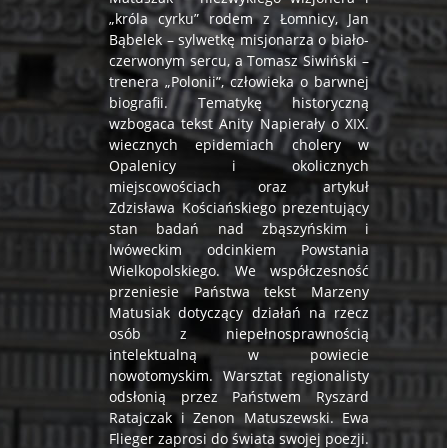
„króla cyrku” rodem z Łomnicy, Jan
Bąbelek – sylwetkę misjonarza o biało-
czerwonym sercu, a Tomasz Siwiński –
trenera „Polonii”, człowieka o barwnej
biografii. Tematykę historyczną
wzbogaca tekst Anity Napierały o XIX.
wiecznych epidemiach cholery w
Opalenicy i okolicznych
miejscowościach oraz artykuł
Zdzisława Kościańskiego prezentujący
stan badań nad zbąszyńskim i
lwóweckim odcinkiem Powstania
Wielkopolskiego. We współczesność
przeniesie Państwa tekst Marzeny
Matusiak dotyczący działań na rzecz
osób z niepełnosprawnością
intelektualną w powiecie
nowotomyskim. Warsztat regionalisty
odsłonią przez Państwem Ryszard
Ratajczak i Zenon Matuszewski. Ewa
Flieger zaprosi do świata swojej poezji.