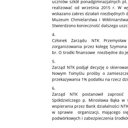
uczniów szkół ponadgimnazjalnych pt.
realizować od września 2015 r. W wyn
wskazano zakres działań niezbędnych do
Muzeum Chmielarstwa i Wikliniarstwa
Stwierdzono konieczność dalszego uszc
4.
Członek Zarządu NTK Przemysław 
zorganizowania przez kolegę Szymona
br. O środki finansowe niezbędne do je
5.
Zarząd NTK podjął decyzję o skierowa
Nowym Tomyślu prośby o zamieszcze
przekazywania 1% podatku na rzecz dzi
6.
Zarząd NTK postanowił zaprosić 
Spółdzielczego p. Mirosława Bąka w 
wspierania przez Bank działalności NT
w sprawie organizacji, mającego si
podwórkowych i zabezpieczenia środków