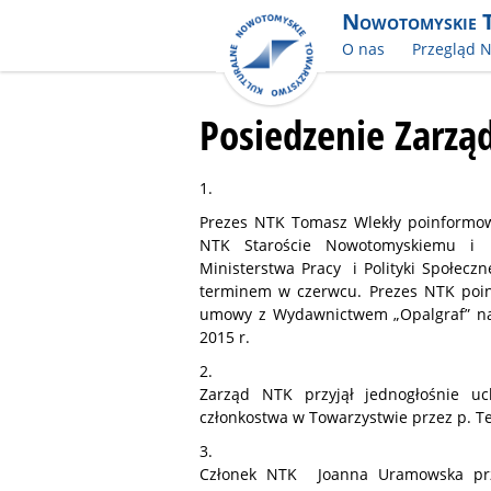
Nowotomyskie 
O nas
Przegląd 
Posiedzenie Zarząd
1.
Prezes NTK Tomasz Wlekły poinformow
NTK Staroście Nowotomyskiemu i 
Ministerstwa Pracy i Polityki Społec
terminem w czerwcu. Prezes NTK poin
umowy z Wydawnictwem „Opalgraf” na
2015 r.
2.
Zarząd NTK przyjął jednogłośnie u
członkostwa w Towarzystwie przez p. T
3.
Członek NTK Joanna Uramowska prze