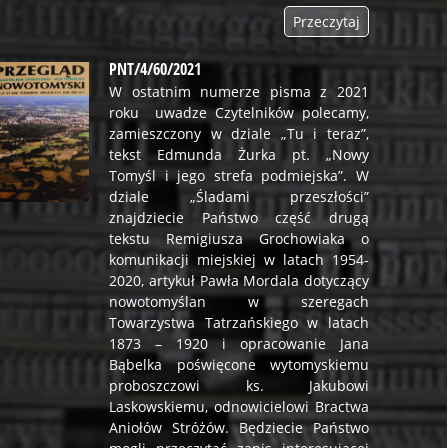
Przeczytaj
PNT/4/60/2021
W ostatnim numerze pisma z 2021
roku uwadze Czytelników polecamy,
zamieszczony w dziale „Tu i teraz”,
tekst Edmunda Żurka pt. „Nowy
Tomyśl i jego strefa podmiejska”. W
dziale „Śladami przeszłości”
znajdziecie Państwo część drugą
tekstu Remigiusza Grochowiaka o
komunikacji miejskiej w latach 1954-
2020, artykuł Pawła Mordala dotyczący
nowotomyślan w szeregach
Towarzystwa Tatrzańskiego w latach
1873 – 1920 i opracowanie Jana
Bąbelka poświęcone wytomyskiemu
proboszczowi ks. Jakubowi
Laskowskiemu, odnowicielowi Bractwa
Aniołów Stróżów. Będziecie Państwo