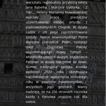
warsztatu regionalisty przybliżą teksty
Jana Bąbelka i Marcina Izydorka.
Z
Teki …
Heleny Marianny Nowakowskiej
wyjrzały prace plastyczne
utalentowanej młodej artystki z
podnowotomyskich Chojnik. W dziale
Ludzie i ich pasje
zaprezentowane
zostały
Twarze Nowotomyskiego Piętra
Wyrazów Literackich.
Pełen nostalgii
tekst Zbigniewa Pakuły,
wspominającego Nowy Tomyśl –
Miasteczko czterech świątyń,
znajdziecie
Państwo w dziale
Odczytane na nowo.
Numer tradycyjnie zamyka
Kronika
wydarzeń 2022 roku,
obejmująca
najistotniejsze wydarzenia minionego
roku w powiecie nowotomyskim i
wszystkich jego gminach. Mamy
nadzieję, że na 256 stronach rocznika
każdy z Państwa znajdzie coś dla
siebie.