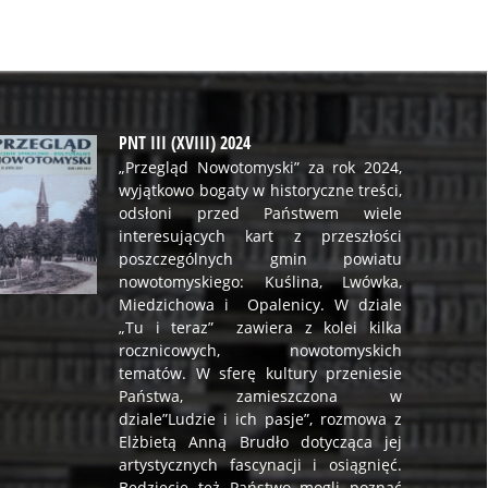
PNT III (XVIII) 2024
„Przegląd Nowotomyski” za rok 2024,
wyjątkowo bogaty w historyczne treści,
odsłoni przed Państwem wiele
interesujących kart z przeszłości
poszczególnych gmin powiatu
nowotomyskiego: Kuślina, Lwówka,
Miedzichowa i Opalenicy. W dziale
„Tu i teraz” zawiera z kolei kilka
rocznicowych, nowotomyskich
tematów. W sferę kultury przeniesie
Państwa, zamieszczona w
dziale”Ludzie i ich pasje”, rozmowa z
Elżbietą Anną Brudło dotycząca jej
artystycznych fascynacji i osiągnięć.
Będziecie też Państwo mogli poznać