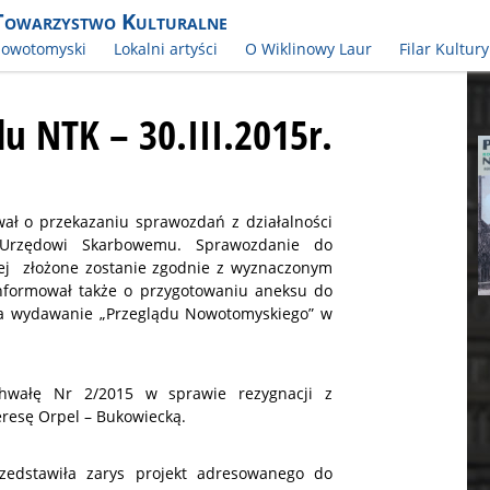
Towarzystwo Kulturalne
Nowotomyski
Lokalni artyści
O Wiklinowy Laur
Filar Kultury
u NTK – 30.III.2015r.
ał o przekazaniu sprawozdań z działalności
Urzędowi Skarbowemu. Sprawozdanie do
znej złożone zostanie zgodnie z wyznaczonym
formował także o przygotowaniu aneksu do
 wydawanie „Przeglądu Nowotomyskiego” w
chwałę Nr 2/2015 w sprawie rezygnacji z
eresę Orpel – Bukowiecką.
dstawiła zarys projekt adresowanego do