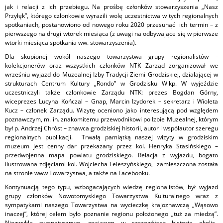
jak i relacji z ich przebiegu. Na prośbę członków stowarzyszenia „Nasz
Przyłęk”, którego członkowie wyrazili wolę uczestnictwa w tych regionalnych
spotkaniach, postanowiono od nowego roku 2020 przesunąć ich termin – z
pierwszego na drugi wtorek miesiąca (z uwagi na odbywające się w pierwsze
wtorki miesiąca spotkania ww. stowarzyszenia).
Dla skupionej wokół naszego towarzystwa grupy regionalistów –
kolekcjonerów oraz wszystkich członków NTK Zarząd zorganizował we
wrześniu wyjazd do Muzealnej Izby Tradycji Ziemi Grodziskiej, działającej w
strukturach Centrum Kultury „Rondo” w Grodzisku Wlkp. W wyjeździe
uczestniczyli także członkowie Zarządu NTK: prezes Bogdan Górny,
wiceprezes Lucyna Kończal – Gnap, Marcin Izydorek – sekretarz i Wioleta
Kucz – członek Zarządu. Wizytę oceniono jako interesującą pod względem
poznawczym, m. in. znakomitemu przewodnikowi po Izbie Muzealnej, którym
był p. Andrzej Chróst – znawca grodziskiej historii, autor i współautor szeregu
regionalnych publikacji. Trwałą pamiątką naszej wizyty w grodziskim
muzeum jest cenny dar przekazany przez kol. Henryka Stasińskiego –
przedwojenna mapa powiatu grodziskiego. Relacja z wyjazdu, bogato
ilustrowana zdjęciami kol. Wojciecha Teleszyńskiego, zamieszczona została
na stronie www Towarzystwa, a także na Facebooku.
Kontynuacją tego typu, wzbogacających wiedzę regionalistów, był wyjazd
grupy członków Nowotomyskiego Towarzystwa Kulturalnego wraz z
sympatykami naszego Towarzystwa na wycieczkę krajoznawczą „Wąsowo
inaczej”, której celem było poznanie regionu położonego „tuż za miedzą”.
Niezwykle sympatycznym, znającym w szczegółach historię okolic,