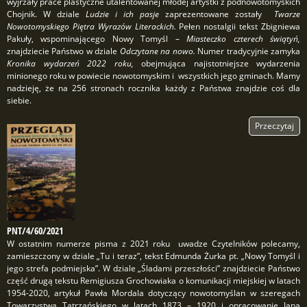
wyjrzały prace plastyczne utalentowanej młodej artystki z podnowotomyskich
Chojnik. W dziale
Ludzie i ich pasje
zaprezentowane zostały
Twarze
Nowotomyskiego Piętra Wyrazów Literackich.
Pełen nostalgii tekst Zbigniewa
Pakuły, wspominającego Nowy Tomyśl –
Miasteczko czterech świątyń,
znajdziecie Państwo w dziale
Odczytane na nowo.
Numer tradycyjnie zamyka
Kronika wydarzeń 2022 roku,
obejmująca najistotniejsze wydarzenia
minionego roku w powiecie nowotomyskim i wszystkich jego gminach. Mamy
nadzieję, że na 256 stronach rocznika każdy z Państwa znajdzie coś dla
siebie.
Przeczytaj
PNT/4/60/2021
W ostatnim numerze pisma z 2021 roku uwadze Czytelników polecamy,
zamieszczony w dziale „Tu i teraz”, tekst Edmunda Żurka pt. „Nowy Tomyśl i
jego strefa podmiejska”. W dziale „Śladami przeszłości” znajdziecie Państwo
część drugą tekstu Remigiusza Grochowiaka o komunikacji miejskiej w latach
1954-2020, artykuł Pawła Mordala dotyczący nowotomyślan w szeregach
Towarzystwa Tatrzańskiego w latach 1873 – 1920 i opracowanie Jana