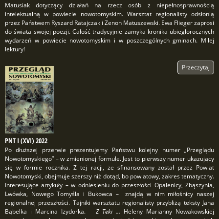
Matusiak dotyczący działań na rzecz osób z niepełnosprawnością
intelektualną w powiecie nowotomyskim. Warsztat regionalisty odsłonią
przez Państwem Ryszard Ratajczak i Zenon Matuszewski. Ewa Flieger zaprosi
do świata swojej poezji. Całość tradycyjnie zamyka kronika ubiegłorocznych
wydarzeń w powiecie nowotomyskim i w poszczególnych gminach. Miłej
lektury!
Przeczytaj
PNT I (XVI) 2022
Po dłuższej przerwie prezentujemy Państwu kolejny numer „Przeglądu
Nowotomyskiego” – w zmienionej formule. Jest to pierwszy numer ukazujący
się w formie rocznika. Z tej racji, że sfinansowany został przez Powiat
Nowotomyski, obejmuje szerszy niż dotąd, bo powiatowy, zakres tematyczny.
Interesujące artykuły – w odniesieniu do przeszłości Opalenicy, Zbąszynia,
Lwówka, Nowego Tomyśla i Bukowca – znajdą w nim miłośnicy naszej
regionalnej przeszłości. Tajniki warsztatu regionalisty przybliżą teksty Jana
Bąbelka i Marcina Izydorka.
Z Teki …
Heleny Marianny Nowakowskiej