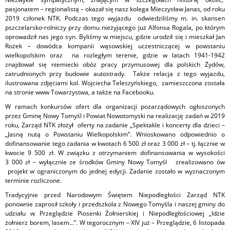
pasjonatem – regionalistą – okazał się nasz kolega Mieczysław Janas, od roku
2019 członek NTK. Podczas tego wyjazdu odwiedziliśmy m. in. skansen
pszczelarsko-rolniczy przy domu nieżyjącego już Alfonsa Rogala, po którym
oprowadził nas jego syn. Byliśmy w miejscu, gdzie urodził się i mieszkał Jan
Rożek – dowódca kompanii wąsowskiej uczestniczącej w powstaniu
wielkopolskim oraz na rozległym terenie, gdzie w latach 1941-1942
znajdował się niemiecki obóz pracy przymusowej dla polskich Żydów,
zatrudnionych przy budowie autostrady. Także relacja z tego wyjazdu,
ilustrowana zdjęciami kol. Wojciecha Teleszyńskiego, zamieszczona została
na stronie www Towarzystwa, a także na Facebooku.
W ramach konkursów ofert dla organizacji pozarządowych ogłoszonych
przez Gminę Nowy Tomyśl i Powiat Nowotomyski na realizację zadań w 2019
roku, Zarząd NTK złożył oferty na zadanie „Spektakle i koncerty dla dzieci –
„Jasną nutą o Powstaniu Wielkopolskim”. Wnioskowano odpowiednio o
dofinansowanie tego zadania w kwotach 6 500 zł oraz 3 000 zł – tj. łącznie w
kwocie 9 500 zł. W związku z otrzymaniem dofinansowania w wysokości
3 000 zł – wyłącznie ze środków Gminy Nowy Tomyśl zrealizowano ów
projekt w ograniczonym do jednej edycji. Zadanie zostało w wyznaczonym
terminie rozliczone.
Tradycyjnie przed Narodowym Świętem Niepodległości Zarząd NTK
ponownie zaprosił szkoły i przedszkola z Nowego Tomyśla i naszej gminy do
udziału w Przeglądzie Piosenki Żołnierskiej i Niepodległościowej „Idzie
żołnierz borem, lasem…”. W tegorocznym – XIV już – Przeglądzie, 6 listopada