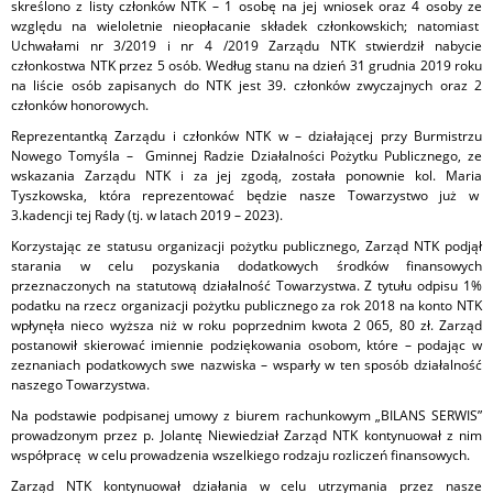
skreślono z listy członków NTK – 1 osobę na jej wniosek oraz 4 osoby ze
względu na wieloletnie nieopłacanie składek członkowskich; natomiast
Uchwałami nr 3/2019 i nr 4 /2019 Zarządu NTK stwierdził nabycie
członkostwa NTK przez 5 osób. Według stanu na dzień 31 grudnia 2019 roku
na liście osób zapisanych do NTK jest 39. członków zwyczajnych oraz 2
członków honorowych.
Reprezentantką Zarządu i członków NTK w – działającej przy Burmistrzu
Nowego Tomyśla – Gminnej Radzie Działalności Pożytku Publicznego, ze
wskazania Zarządu NTK i za jej zgodą, została ponownie kol. Maria
Tyszkowska, która reprezentować będzie nasze Towarzystwo już w
3.kadencji tej Rady (tj. w latach 2019 – 2023).
Korzystając ze statusu organizacji pożytku publicznego, Zarząd NTK podjął
starania w celu pozyskania dodatkowych środków finansowych
przeznaczonych na statutową działalność Towarzystwa. Z tytułu odpisu 1%
podatku na rzecz organizacji pożytku publicznego za rok 2018 na konto NTK
wpłynęła nieco wyższa niż w roku poprzednim kwota 2 065, 80 zł. Zarząd
postanowił skierować imiennie podziękowania osobom, które – podając w
zeznaniach podatkowych swe nazwiska – wsparły w ten sposób działalność
naszego Towarzystwa.
Na podstawie podpisanej umowy z biurem rachunkowym „BILANS SERWIS”
prowadzonym przez p. Jolantę Niewiedział Zarząd NTK kontynuował z nim
współpracę w celu prowadzenia wszelkiego rodzaju rozliczeń finansowych.
Zarząd NTK kontynuował działania w celu utrzymania przez nasze