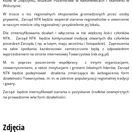
Kozła w Zbąszyniu, Muzeum Pożarnictwa w Rakoniewicach i skansenu w
Wolsztynie.
W trosce o los regionalnych eksponatów gromadzonych przez osoby
prywatne, Zarząd NTK będzie wspierał starania regionalistów o utworzenie
w naszym mieście izby regionalnej i przydzielenie jej lokalu.
Dla zintensyfikowania działań i włączenia w nie większej ilości członków
NTK, Zarząd NTK będzie kontynuował tradycję otwartych dla członków
posiedzeń Zarządu ( np. w lutym, maju, wrześniu i listopadzie). Zaproszenia
na takie spotkania każdorazowo zamieszczane będą z odpowiednim
wyprzedzeniem na stronie internetowej Towarzystwa (ntk.org.pl).
M. in. poprzez poszerzenie współpracy z innymi organizacjami,
stowarzyszeniami, a także instytucjami i gronem lokalnych liderów, Zarząd
NTK będzie podejmował działania zmierzające do wzbogacenia form
działalności Towarzystwa, m. in. w zakresie popularyzacji regionalnej tradycji
i gwary.
Zarząd będzie intensyfikował starania o pozyskanie środków zewnętrznych
na prowadzenie w/w form działalności.
Zdjęcia