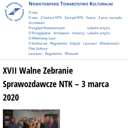
Nowotomyskie Towarzystwo Kulturalne
O nas
O nas
Z historii NTK
Zarząd NTK
Statut
Z prac zarządu
Archiwum
Przegląd Nowotomyski
Lokalni artyści
O Przeglądzie
Archiwum
Autorzy
Lokalni artyści
O Wiklinowy Laur
O konkursie
Regulamin
Edycje
Laureaci
Wiadomości
Filar Kultury
Laureaci
Regulamin
Wniosek
XVII Walne Zebranie
Sprawozdawcze NTK – 3 marca
2020