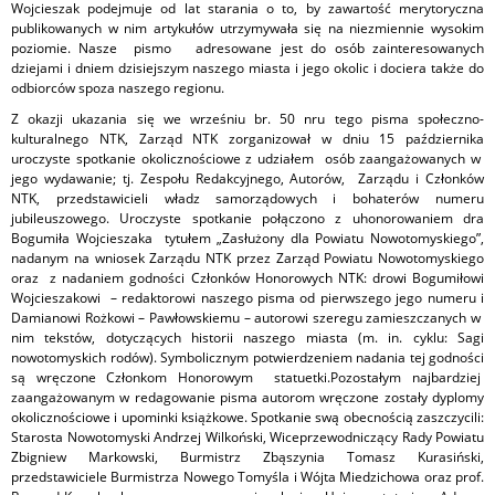
Wojcieszak podejmuje od lat starania o to, by zawartość merytoryczna
publikowanych w nim artykułów utrzymywała się na niezmiennie wysokim
poziomie. Nasze pismo adresowane jest do osób zainteresowanych
dziejami i dniem dzisiejszym naszego miasta i jego okolic i dociera także do
odbiorców spoza naszego regionu.
Z okazji ukazania się we wrześniu br. 50 nru tego pisma społeczno-
kulturalnego NTK, Zarząd NTK zorganizował w dniu 15 października
uroczyste spotkanie okolicznościowe z udziałem osób zaangażowanych w
jego wydawanie; tj. Zespołu Redakcyjnego, Autorów, Zarządu i Członków
NTK, przedstawicieli władz samorządowych i bohaterów numeru
jubileuszowego. Uroczyste spotkanie połączono z uhonorowaniem dra
Bogumiła Wojcieszaka tytułem „Zasłużony dla Powiatu Nowotomyskiego”,
nadanym na wniosek Zarządu NTK przez Zarząd Powiatu Nowotomyskiego
oraz z nadaniem godności Członków Honorowych NTK: drowi Bogumiłowi
Wojcieszakowi – redaktorowi naszego pisma od pierwszego jego numeru i
Damianowi Rożkowi – Pawłowskiemu – autorowi szeregu zamieszczanych w
nim tekstów, dotyczących historii naszego miasta (m. in. cyklu: Sagi
nowotomyskich rodów). Symbolicznym potwierdzeniem nadania tej godności
są wręczone Członkom Honorowym statuetki.Pozostałym najbardziej
zaangażowanym w redagowanie pisma autorom wręczone zostały dyplomy
okolicznościowe i upominki książkowe. Spotkanie swą obecnością zaszczycili:
Starosta Nowotomyski Andrzej Wilkoński, Wiceprzewodniczący Rady Powiatu
Zbigniew Markowski, Burmistrz Zbąszynia Tomasz Kurasiński,
przedstawiciele Burmistrza Nowego Tomyśla i Wójta Miedzichowa oraz prof.