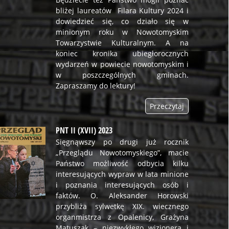
bliżej laureatów Filara Kultury 2024 i
dowiedzieć się, co działo się w
minionym roku w Nowotomyskim
Towarzystwie Kulturalnym. A na
koniec kronika ubiegłorocznych
wydarzeń w powiecie nowotomyskim i
w poszczególnych gminach.
Zapraszamy do lektury!
Przeczytaj
PNT II (XVII) 2023
Sięgnąwszy po drugi już rocznik
„Przeglądu Nowotomyskiego”, macie
Państwo możliwość odbycia kilku
interesujących wypraw w lata minione
i poznania interesujących osób i
faktów. O. Aleksander Horowski
przybliża sylwetkę XIX. wiecznego
organmistrza z Opalenicy, Grażyna
Matuszak – niezwykłego wizjonera i