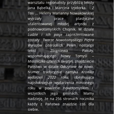
warsztatu regionalisty przybliżą teksty
Jana Bąbelka i Marcina Izydorka.
Z
Teki …
Heleny Marianny Nowakowskiej
wyjrzały prace plastyczne
utalentowanej młodej artystki z
podnowotomyskich Chojnik. W dziale
Ludzie i ich pasje
zaprezentowane
zostały
Twarze Nowotomyskiego Piętra
Wyrazów Literackich.
Pełen nostalgii
tekst Zbigniewa Pakuły,
wspominającego Nowy Tomyśl –
Miasteczko czterech świątyń,
znajdziecie
Państwo w dziale
Odczytane na nowo.
Numer tradycyjnie zamyka
Kronika
wydarzeń 2022 roku,
obejmująca
najistotniejsze wydarzenia minionego
roku w powiecie nowotomyskim i
wszystkich jego gminach. Mamy
nadzieję, że na 256 stronach rocznika
każdy z Państwa znajdzie coś dla
siebie.