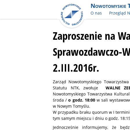
Nowotomyskie 
O nas
Przegląd 
Zaproszenie na Wa
Sprawozdawczo-W
2.III.2016r.
Zarząd Nowotomyskiego Towarzystwa K
Statutu NTK, zwołuje
WALNE ZE
Nowotomyskiego Towarzystwa Kultural
środa /
o godz. 18:00
w sali wystawowej
w Nowym Tomyślu.
W przypadku braku quorum w I terminie
tym samym miejscu i dniu o godz. 18:15
Jednocześnie informujemy, że będz