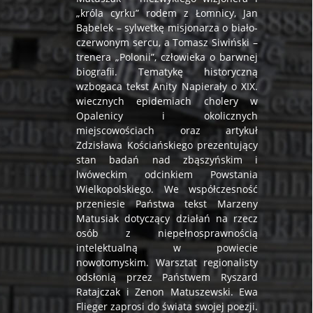
„króla cyrku” rodem z Łomnicy, Jan
Bąbelek – sylwetkę misjonarza o biało-
czerwonym sercu, a Tomasz Siwiński –
trenera „Polonii”, człowieka o barwnej
biografii. Tematykę historyczną
wzbogaca tekst Anity Napierały o XIX.
wiecznych epidemiach cholery w
Opalenicy i okolicznych
miejscowościach oraz artykuł
Zdzisława Kościańskiego prezentujący
stan badań nad zbąszyńskim i
lwóweckim odcinkiem Powstania
Wielkopolskiego. We współczesność
przeniesie Państwa tekst Marzeny
Matusiak dotyczący działań na rzecz
osób z niepełnosprawnością
intelektualną w powiecie
nowotomyskim. Warsztat regionalisty
odsłonią przez Państwem Ryszard
Ratajczak i Zenon Matuszewski. Ewa
Flieger zaprosi do świata swojej poezji.