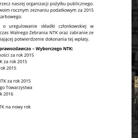
zecz naszej organizacji pożytku publicznego.
woim rocznym zeznaniu podatkowym za 2015
karbowego.
o uregulowanie składki członkowskiej w
dczas Walnego Zebrania NTK oraz zabranie ze
iającej potwierdzenie dokonania tej wpłaty.
Sprawozdawczo – Wyborczego NTK:
ości za rok 2015
K za rok 2015
rok 2015
NTK za rok 2015
ego Towarzystwa
ok 2016
NTK na nowy rok