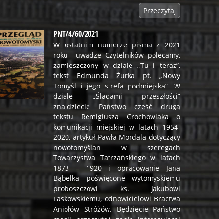
Przeczytaj
PNT/4/60/2021
W ostatnim numerze pisma z 2021
roku uwadze Czytelników polecamy,
zamieszczony w dziale „Tu i teraz”,
tekst Edmunda Żurka pt. „Nowy
Tomyśl i jego strefa podmiejska”. W
dziale „Śladami przeszłości”
znajdziecie Państwo część drugą
tekstu Remigiusza Grochowiaka o
komunikacji miejskiej w latach 1954-
2020, artykuł Pawła Mordala dotyczący
nowotomyślan w szeregach
Towarzystwa Tatrzańskiego w latach
1873 – 1920 i opracowanie Jana
Bąbelka poświęcone wytomyskiemu
proboszczowi ks. Jakubowi
Laskowskiemu, odnowicielowi Bractwa
Aniołów Stróżów. Będziecie Państwo