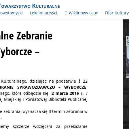
Towarzystwo Kulturalne
Nowotomyski
Lokalni artyści
O Wiklinowy Laur
Filar Kultury
lne Zebranie
yborcze –
ulturalnego, działając na podstawie § 22
BRANIE SPRAWOZDAWCZO – WYBORCZE
nego, które odbędzie się
2 marca 2016 r.
, /
 Miejskiej i Powiatowej Biblioteki Publicznej
 zebrania, wyznacza się II termin zebrania w
.
iemy szczerze wdzięczni za przekazanie