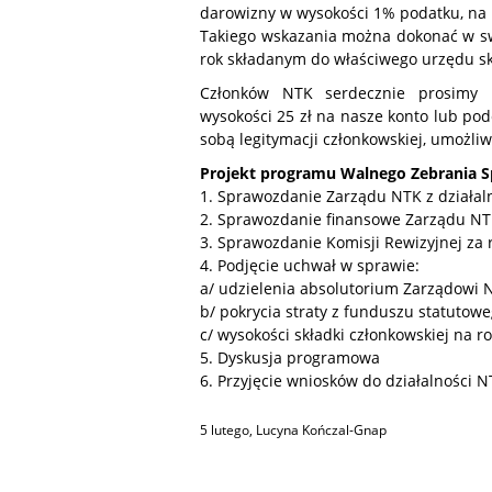
darowizny w wysokości 1% podatku, na r
Takiego wskazania można dokonać w s
rok składanym do właściwego urzędu s
Członków NTK serdecznie prosimy 
wysokości 25 zł na nasze konto lub po
sobą legitymacji członkowskiej, umożliw
Projekt programu Walnego Zebrania 
1. Sprawozdanie Zarządu NTK z działaln
2. Sprawozdanie finansowe Zarządu NT
3. Sprawozdanie Komisji Rewizyjnej za 
4. Podjęcie uchwał w sprawie:
a/ udzielenia absolutorium Zarządowi 
b/ pokrycia straty z funduszu statutow
c/ wysokości składki członkowskiej na r
5. Dyskusja programowa
6. Przyjęcie wniosków do działalności 
5 lutego
,
Lucyna Kończal-Gnap