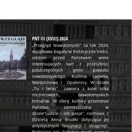
PNT III (XVIII) 2024
„Przegląd Nowotomyski” za rok 2024,
wyjątkowo bogaty w historyczne treści,
odsłoni przed Państwem wiele
interesujących kart z przeszłości
poszczególnych gmin powiatu
nowotomyskiego: Kuślina, Lwówka,
Miedzichowa i Opalenicy. W dziale
„Tu i teraz” zawiera z kolei kilka
rocznicowych, nowotomyskich
tematów. W sferę kultury przeniesie
Państwa, zamieszczona w
dziale”Ludzie i ich pasje”, rozmowa z
Elżbietą Anną Brudło dotycząca jej
artystycznych fascynacji i osiągnięć.
Będziecie też Państwo mogli poznać