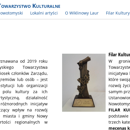
Towarzystwo Kulturalne
Nowotomyski
Lokalni artyści
O Wiklinowy Laur
Filar Kultury
Filar Kultu
yznawana od 2019 roku
W groni
skiego Towarzystwa
Towarzystw
niosek członków Zarządu,
inicjatywa 
gremiów lub osób – jest
które swoj
tytucji lub organizacji
rozwój życ
a polu kultury za ich
samym przy
ystyczną, działalność
Ustanow
 różnorodnych inicjatyw
Nowotomys
aczący wpływ na rozwój
FILAR KU
ję miasta i gminy Nowy
podstawie o
rtości regionalnych w
trzech kat
mecenas k