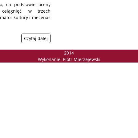
o, na podstawie oceny
i osiągnięć, w trzech
nimator kultury i mecenas
Czytaj dalej
2014
Wykonanie:
Piotr Mierzejewski