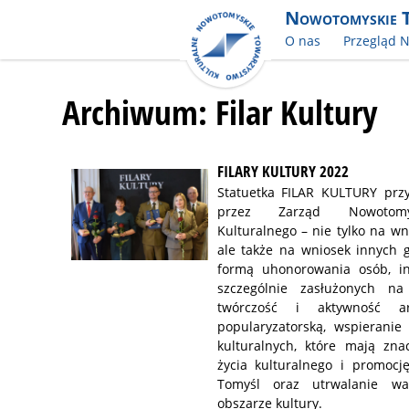
Nowotomyskie 
O nas
Przegląd 
Archiwum: Filar Kultury
FILARY KULTURY 2022
Statuetka FILAR KULTURY prz
przez Zarząd Nowotomy
Kulturalnego – nie tylko na w
ale także na wniosek innych 
formą uhonorowania osób, ins
szczególnie zasłużonych n
twórczość i aktywność art
popularyzatorską, wspieranie
kulturalnych, które mają zn
życia kulturalnego i promoc
Tomyśl oraz utrwalanie wa
obszarze kultury.