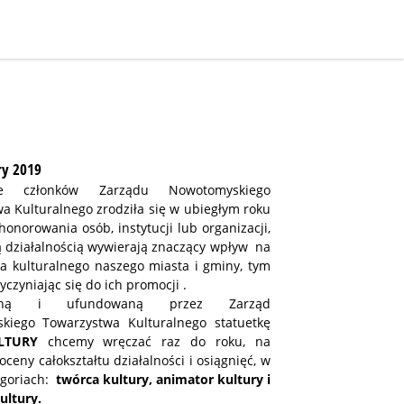
ry 2019
e członków Zarządu Nowotomyskiego
a Kulturalnego zrodziła się w ubiegłym roku
honorowania osób, instytucji lub organizacji,
ą działalnością wywierają znaczący wpływ na
ia kulturalnego naszego miasta i gminy, tym
czyniając się do ich promocji .
ioną i ufundowaną przez Zarząd
kiego Towarzystwa Kulturalnego statuetkę
LTURY
chcemy wręczać raz do roku, na
ceny całokształtu działalności i osiągnięć, w
egoriach:
twórca kultury, animator kultury i
ultury.