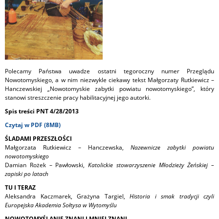
Polecamy Państwa uwadze ostatni tegoroczny numer Przeglądu
Nowotomyskiego, a w nim niezwykle ciekawy tekst Małgorzaty Rutkiewicz –
Hanczewskiej „Nowotomyskie zabytki powiatu nowotomyskiego”, który
stanowi streszczenie pracy habilitacyjnej jego autorki.
Spis treści PNT 4/28/2013
Czytaj w PDF (8MB)
ŚLADAMI PRZESZŁOŚCI
Małgorzata Rutkiewicz – Hanczewska,
Nazewnicze zabytki powiatu
nowotomyskiego
Damian Rożek – Pawłowski,
Katolickie stowarzyszenie Młodzieży Żeńskiej –
zapiski po latach
TU I TERAZ
Aleksandra Kaczmarek, Grażyna Targiel,
Historia i smak tradycji czyli
Europejska Akademia Sołtysa w Wytomyślu
NOWOTOMYŚLANIE ZNANI I MNIEJ ZNANI