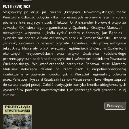
PNT II (XVII) 2023
Sięgnąwszy po drugi już rocznik „Przeglądu Nowotomyskiego”, macie
Państwo możliwość odbycia kilku interesujących wypraw w lata minione i
poznania interesujących osób i faktów. O. Aleksander Horowski przybliża
sylwetkę XIX. wiecznego organmistrza z Opalenicy, Grażyna Matuszak –
niezwykłego wizjonera i „króla cyrku” rodem z Łomnicy, Jan Bąbelek –
sylwetkę misjonarza o biało-czerwonym sercu, a Tomasz Siwiński – trenera
„Polonii”, człowieka o barwnej biografii. Tematykę historyczną wzbogaca
tekst Anity Napierały o XIX. wiecznych epidemiach cholery w Opalenicy i
okolicznych miejscowościach oraz artykuł Zdzisława Kościańskiego
prezentujący stan badań nad zbąszyńskim i lwóweckim odcinkiem Powstania
Wielkopolskiego. We współczesność przeniesie Państwa tekst Marzeny
Matusiak dotyczący działań na rzecz osób z niepełnosprawnością
intelektualną w powiecie nowotomyskim. Warsztat regionalisty odsłonią
przez Państwem Ryszard Ratajczak i Zenon Matuszewski. Ewa Flieger zaprosi
do świata swojej poezji. Całość tradycyjnie zamyka kronika ubiegłorocznych
wydarzeń w powiecie nowotomyskim i w poszczególnych gminach. Miłej
lektury!
Przeczytaj