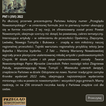
PNT I (XVI) 2022
Po dłuższej przerwie prezentujemy Państwu kolejny numer „Przeglądu
Nowotomyskiego” – w zmienionej formule. Jest to pierwszy numer ukazujący
się w formie rocznika. Z tej racji, że sfinansowany został przez Powiat
Nowotomyski, obejmuje szerszy niż dotąd, bo powiatowy, zakres tematyczny.
Interesujące artykuły – w odniesieniu do przeszłości Opalenicy, Zbąszynia,
Lwówka, Nowego Tomyśla i Bukowca – znajdą w nim miłośnicy naszej
regionalnej przeszłości. Tajniki warsztatu regionalisty przybliżą teksty Jana
Bąbelka i Marcina Izydorka.
Z Teki …
Heleny Marianny Nowakowskiej
wyjrzały prace plastyczne utalentowanej młodej artystki z podnowotomyskich
Chojnik. W dziale
Ludzie i ich pasje
zaprezentowane zostały
Twarze
Nowotomyskiego Piętra Wyrazów Literackich.
Pełen nostalgii tekst Zbigniewa
Pakuły, wspominającego Nowy Tomyśl –
Miasteczko czterech świątyń,
znajdziecie Państwo w dziale
Odczytane na nowo.
Numer tradycyjnie zamyka
Kronika wydarzeń 2022 roku,
obejmująca najistotniejsze wydarzenia
minionego roku w powiecie nowotomyskim i wszystkich jego gminach. Mamy
nadzieję, że na 256 stronach rocznika każdy z Państwa znajdzie coś dla
siebie.
Przeczytaj