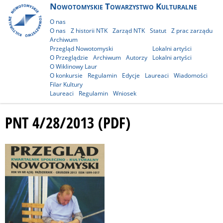
Nowotomyskie Towarzystwo Kulturalne
O nas
O nas
Z historii NTK
Zarząd NTK
Statut
Z prac zarządu
Archiwum
Przegląd Nowotomyski
Lokalni artyści
O Przeglądzie
Archiwum
Autorzy
Lokalni artyści
O Wiklinowy Laur
O konkursie
Regulamin
Edycje
Laureaci
Wiadomości
Filar Kultury
Laureaci
Regulamin
Wniosek
PNT 4/28/2013 (PDF)