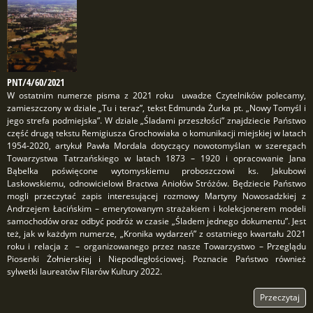
PNT/4/60/2021
W ostatnim numerze pisma z 2021 roku uwadze Czytelników polecamy,
zamieszczony w dziale „Tu i teraz”, tekst Edmunda Żurka pt. „Nowy Tomyśl i
jego strefa podmiejska”. W dziale „Śladami przeszłości” znajdziecie Państwo
część drugą tekstu Remigiusza Grochowiaka o komunikacji miejskiej w latach
1954-2020, artykuł Pawła Mordala dotyczący nowotomyślan w szeregach
Towarzystwa Tatrzańskiego w latach 1873 – 1920 i opracowanie Jana
Bąbelka poświęcone wytomyskiemu proboszczowi ks. Jakubowi
Laskowskiemu, odnowicielowi Bractwa Aniołów Stróżów. Będziecie Państwo
mogli przeczytać zapis interesującej rozmowy Martyny Nowosadzkiej z
Andrzejem Łacińskim – emerytowanym strażakiem i kolekcjonerem modeli
samochodów oraz odbyć podróż w czasie „Śladem jednego dokumentu”. Jest
też, jak w każdym numerze, „Kronika wydarzeń” z ostatniego kwartału 2021
roku i relacja z – organizowanego przez nasze Towarzystwo – Przeglądu
Piosenki Żołnierskiej i Niepodległościowej. Poznacie Państwo również
sylwetki laureatów Filarów Kultury 2022.
Przeczytaj