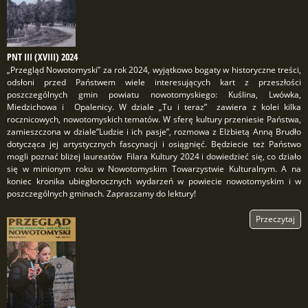
PNT III (XVIII) 2024
„Przegląd Nowotomyski” za rok 2024, wyjątkowo bogaty w historyczne treści,
odsłoni przed Państwem wiele interesujących kart z przeszłości
poszczególnych gmin powiatu nowotomyskiego: Kuślina, Lwówka,
Miedzichowa i Opalenicy. W dziale „Tu i teraz” zawiera z kolei kilka
rocznicowych, nowotomyskich tematów. W sferę kultury przeniesie Państwa,
zamieszczona w dziale”Ludzie i ich pasje”, rozmowa z Elżbietą Anną Brudło
dotycząca jej artystycznych fascynacji i osiągnięć. Będziecie też Państwo
mogli poznać bliżej laureatów Filara Kultury 2024 i dowiedzieć się, co działo
się w minionym roku w Nowotomyskim Towarzystwie Kulturalnym. A na
koniec kronika ubiegłorocznych wydarzeń w powiecie nowotomyskim i w
poszczególnych gminach. Zapraszamy do lektury!
Przeczytaj