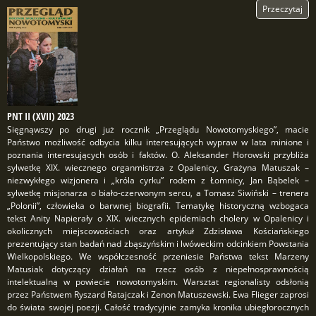
Przeczytaj
PNT II (XVII) 2023
Sięgnąwszy po drugi już rocznik „Przeglądu Nowotomyskiego”, macie
Państwo możliwość odbycia kilku interesujących wypraw w lata minione i
poznania interesujących osób i faktów. O. Aleksander Horowski przybliża
sylwetkę XIX. wiecznego organmistrza z Opalenicy, Grażyna Matuszak –
niezwykłego wizjonera i „króla cyrku” rodem z Łomnicy, Jan Bąbelek –
sylwetkę misjonarza o biało-czerwonym sercu, a Tomasz Siwiński – trenera
„Polonii”, człowieka o barwnej biografii. Tematykę historyczną wzbogaca
tekst Anity Napierały o XIX. wiecznych epidemiach cholery w Opalenicy i
okolicznych miejscowościach oraz artykuł Zdzisława Kościańskiego
prezentujący stan badań nad zbąszyńskim i lwóweckim odcinkiem Powstania
Wielkopolskiego. We współczesność przeniesie Państwa tekst Marzeny
Matusiak dotyczący działań na rzecz osób z niepełnosprawnością
intelektualną w powiecie nowotomyskim. Warsztat regionalisty odsłonią
przez Państwem Ryszard Ratajczak i Zenon Matuszewski. Ewa Flieger zaprosi
do świata swojej poezji. Całość tradycyjnie zamyka kronika ubiegłorocznych