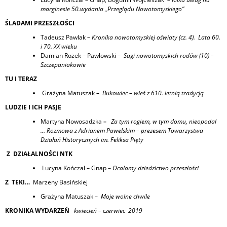
marginesie 50.wydania „Przeglądu Nowotomyskiego”
ŚLADAMI PRZESZŁOŚCI
Tadeusz Pawlak
– Kronika nowotomyskiej oświaty (cz. 4). Lata 60.
i 70. XX wieku
Damian Rożek – Pawłowski –
Sagi nowotomyskich rodów (10) –
Szczepaniakowie
TU I TERAZ
Grażyna Matuszak
–
Bukowiec – wieś z 610. letnią tradycją
LUDZIE I ICH PASJE
Martyna Nowosadzka
–
Za tym rogiem, w tym domu, nieopodal
… Rozmowa z Adrianem Pawelskim – prezesem Towarzystwa
Działań Historycznych im. Feliksa Pięty
Z DZIAŁALNOŚCI NTK
Lucyna Kończal – Gnap –
Ocalamy dziedzictwo przeszłości
Z TEKI…
Marzeny Basińskiej
Grażyna Matuszak –
Moje wolne chwile
KRONIKA WYDARZEŃ
kwiecień – czerwiec 2019