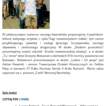
W jubileuszowym numerze naszego kwartalnika proponujemy Czytelnikom
lekturę kolejnego artykułu z cyklu:”Sagi nowotomyskich rodów”, tym razem
przybliżającego sylwetkę i zasługi Ignacego Szczepaniaka, zacnego
obywatela i zasłużonego drogerzysty. W dziale „Śladami przeszłości”
prezentujemy ostatni odcinek Kroniki nowotomyskiej oświaty”, a w dziale:
„Tu i teraz” tekst Grażyny Matuszak o obchodach 610.rocznicy powstania wsi
Bukowiec. Bohaterem prezentowanym w dziale: „Ludzie i ich pasje” jest
Adrian Pawelski – prezes Towarzystwa Działań Historycznych im. Feliksa
Pięty w barwach 57 Pułku Piechoty Karola II Króla Rumunii. Warto także
zapoznać się z pracami „Z teki” Marzeny Basińskiej.
Spis treści
CZYTAJ PDF
(10MB)
Lucyna Kończal – Gnap, Bogumił Wojcieszak
– Kilka uwag na