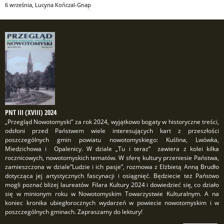
6 września
,
Lucyna Kończal-Gnap
PNT III (XVIII) 2024
„Przegląd Nowotomyski” za rok 2024, wyjątkowo bogaty w historyczne treści,
odsłoni przed Państwem wiele interesujących kart z przeszłości
poszczególnych gmin powiatu nowotomyskiego: Kuślina, Lwówka,
Miedzichowa i Opalenicy. W dziale „Tu i teraz” zawiera z kolei kilka
rocznicowych, nowotomyskich tematów. W sferę kultury przeniesie Państwa,
zamieszczona w dziale”Ludzie i ich pasje”, rozmowa z Elżbietą Anną Brudło
dotycząca jej artystycznych fascynacji i osiągnięć. Będziecie też Państwo
mogli poznać bliżej laureatów Filara Kultury 2024 i dowiedzieć się, co działo
się w minionym roku w Nowotomyskim Towarzystwie Kulturalnym. A na
koniec kronika ubiegłorocznych wydarzeń w powiecie nowotomyskim i w
poszczególnych gminach. Zapraszamy do lektury!