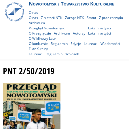
Nowotomyskie Towarzystwo Kulturalne
O nas
O nas
Z historii NTK
Zarząd NTK
Statut
Z prac zarządu
Archiwum
Przegląd Nowotomyski
Lokalni artyści
O Przeglądzie
Archiwum
Autorzy
Lokalni artyści
O Wiklinowy Laur
O konkursie
Regulamin
Edycje
Laureaci
Wiadomości
Filar Kultury
Laureaci
Regulamin
Wniosek
PNT 2/50/2019