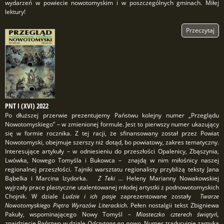
wydarzeń w powiecie nowotomyskim i w poszczególnych gminach. Miłej
lektury!
Przeczytaj
PNT I (XVI) 2022
Po dłuższej przerwie prezentujemy Państwu kolejny numer „Przeglądu
Nowotomyskiego” – w zmienionej formule. Jest to pierwszy numer ukazujący
się w formie rocznika. Z tej racji, że sfinansowany został przez Powiat
Nowotomyski, obejmuje szerszy niż dotąd, bo powiatowy, zakres tematyczny.
Interesujące artykuły – w odniesieniu do przeszłości Opalenicy, Zbąszynia,
Lwówka, Nowego Tomyśla i Bukowca – znajdą w nim miłośnicy naszej
regionalnej przeszłości. Tajniki warsztatu regionalisty przybliżą teksty Jana
Bąbelka i Marcina Izydorka.
Z Teki …
Heleny Marianny Nowakowskiej
wyjrzały prace plastyczne utalentowanej młodej artystki z podnowotomyskich
Chojnik. W dziale
Ludzie i ich pasje
zaprezentowane zostały
Twarze
Nowotomyskiego Piętra Wyrazów Literackich.
Pełen nostalgii tekst Zbigniewa
Pakuły, wspominającego Nowy Tomyśl –
Miasteczko czterech świątyń,
znajdziecie Państwo w dziale
Odczytane na nowo.
Numer tradycyjnie zamyka