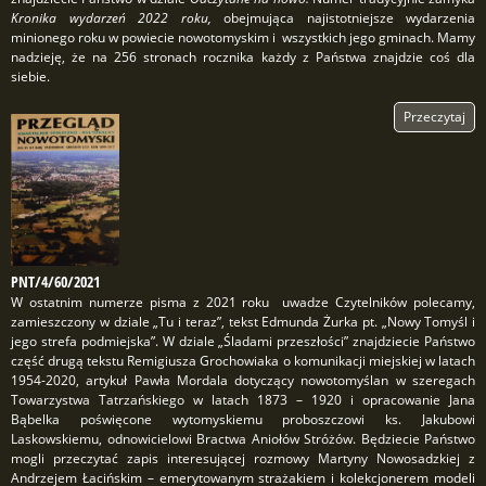
Kronika wydarzeń 2022 roku,
obejmująca najistotniejsze wydarzenia
minionego roku w powiecie nowotomyskim i wszystkich jego gminach. Mamy
nadzieję, że na 256 stronach rocznika każdy z Państwa znajdzie coś dla
siebie.
Przeczytaj
PNT/4/60/2021
W ostatnim numerze pisma z 2021 roku uwadze Czytelników polecamy,
zamieszczony w dziale „Tu i teraz”, tekst Edmunda Żurka pt. „Nowy Tomyśl i
jego strefa podmiejska”. W dziale „Śladami przeszłości” znajdziecie Państwo
część drugą tekstu Remigiusza Grochowiaka o komunikacji miejskiej w latach
1954-2020, artykuł Pawła Mordala dotyczący nowotomyślan w szeregach
Towarzystwa Tatrzańskiego w latach 1873 – 1920 i opracowanie Jana
Bąbelka poświęcone wytomyskiemu proboszczowi ks. Jakubowi
Laskowskiemu, odnowicielowi Bractwa Aniołów Stróżów. Będziecie Państwo
mogli przeczytać zapis interesującej rozmowy Martyny Nowosadzkiej z
Andrzejem Łacińskim – emerytowanym strażakiem i kolekcjonerem modeli