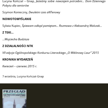
Lucyna Kończal – Gnap,
Jesteśmy sobie nawzajem potrzebni… Dom Dziennego
Pobytu dla seniorów
Szymon Konieczny,
Dwuletni czas aNTenowy
NOWOTOMYŚLANIE
Sylwia Kupiec,
Śpiewam odkąd pamiętam… Rozmowa z Aleksandrą Walczak…
Z TEKI…
…Wojciecha Budzisza
Z DZIAŁALNOŚCI NTK
VII edycja Ogólnopolskiego Konkursu Literackiego „O Wiklinowy Laur” 2015
KRONIKA WYDARZEŃ
Kwiecień – czerwiec 2015 r.
7 września
,
Lucyna Kończal-Gnap