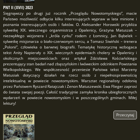
PNT II (XVII) 2023
Sięgnąwszy po drugi już rocznik „Przeglądu Nowotomyskiego”, macie
Państwo możliwość odbycia kilku interesujących wypraw w lata minione i
poznania interesujących osób i faktów. O. Aleksander Horowski przybliża
sylwetkę XIX. wiecznego organmistrza z Opalenicy, Grażyna Matuszak –
niezwykłego wizjonera i „króla cyrku” rodem z Łomnicy, Jan Bąbelek –
sylwetkę misjonarza o biało-czerwonym sercu, a Tomasz Siwiński – trenera
„Polonii”, człowieka o barwnej biografii. Tematykę historyczną wzbogaca
tekst Anity Napierały o XIX. wiecznych epidemiach cholery w Opalenicy i
okolicznych miejscowościach oraz artykuł Zdzisława Kościańskiego
prezentujący stan badań nad zbąszyńskim i lwóweckim odcinkiem Powstania
Wielkopolskiego. We współczesność przeniesie Państwa tekst Marzeny
Matusiak dotyczący działań na rzecz osób z niepełnosprawnością
intelektualną w powiecie nowotomyskim. Warsztat regionalisty odsłonią
przez Państwem Ryszard Ratajczak i Zenon Matuszewski. Ewa Flieger zaprosi
do świata swojej poezji. Całość tradycyjnie zamyka kronika ubiegłorocznych
wydarzeń w powiecie nowotomyskim i w poszczególnych gminach. Miłej
lektury!
Przeczytaj