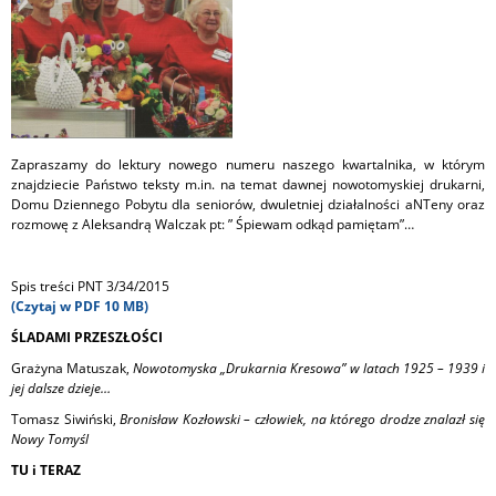
Zapraszamy do lektury nowego numeru naszego kwartalnika, w którym
znajdziecie Państwo teksty m.in. na temat dawnej nowotomyskiej drukarni,
Domu Dziennego Pobytu dla seniorów, dwuletniej działalności aNTeny oraz
rozmowę z Aleksandrą Walczak pt: ” Śpiewam odkąd pamiętam”…
Spis treści PNT 3/34/2015
(Czytaj w PDF 10 MB)
ŚLADAMI PRZESZŁOŚCI
Grażyna Matuszak,
Nowotomyska „Drukarnia Kresowa” w latach 1925 – 1939 i
jej dalsze dzieje…
Tomasz Siwiński,
Bronisław Kozłowski – człowiek, na którego drodze znalazł się
Nowy Tomyśl
TU i TERAZ