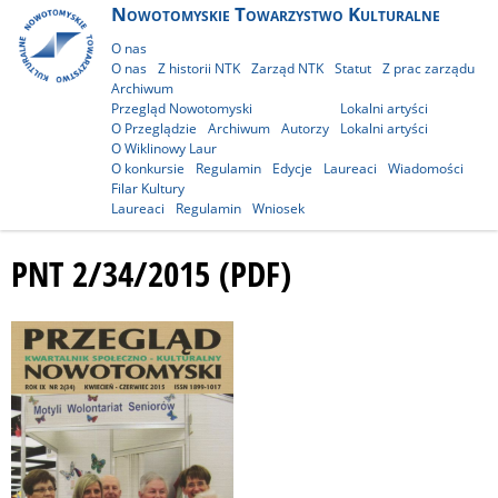
Nowotomyskie Towarzystwo Kulturalne
O nas
O nas
Z historii NTK
Zarząd NTK
Statut
Z prac zarządu
Archiwum
Przegląd Nowotomyski
Lokalni artyści
O Przeglądzie
Archiwum
Autorzy
Lokalni artyści
O Wiklinowy Laur
O konkursie
Regulamin
Edycje
Laureaci
Wiadomości
Filar Kultury
Laureaci
Regulamin
Wniosek
PNT 2/34/2015 (PDF)