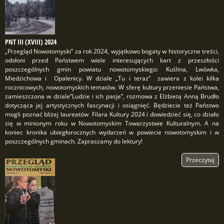
PNT III (XVIII) 2024
„Przegląd Nowotomyski” za rok 2024, wyjątkowo bogaty w historyczne treści,
odsłoni przed Państwem wiele interesujących kart z przeszłości
poszczególnych gmin powiatu nowotomyskiego: Kuślina, Lwówka,
Miedzichowa i Opalenicy. W dziale „Tu i teraz” zawiera z kolei kilka
rocznicowych, nowotomyskich tematów. W sferę kultury przeniesie Państwa,
zamieszczona w dziale”Ludzie i ich pasje”, rozmowa z Elżbietą Anną Brudło
dotycząca jej artystycznych fascynacji i osiągnięć. Będziecie też Państwo
mogli poznać bliżej laureatów Filara Kultury 2024 i dowiedzieć się, co działo
się w minionym roku w Nowotomyskim Towarzystwie Kulturalnym. A na
koniec kronika ubiegłorocznych wydarzeń w powiecie nowotomyskim i w
poszczególnych gminach. Zapraszamy do lektury!
Przeczytaj