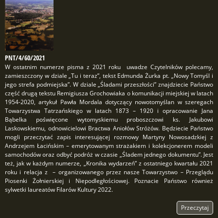
PNT/4/60/2021
W ostatnim numerze pisma z 2021 roku uwadze Czytelników polecamy,
zamieszczony w dziale „Tu i teraz”, tekst Edmunda Żurka pt. „Nowy Tomyśl i
jego strefa podmiejska”. W dziale „Śladami przeszłości” znajdziecie Państwo
część drugą tekstu Remigiusza Grochowiaka o komunikacji miejskiej w latach
1954-2020, artykuł Pawła Mordala dotyczący nowotomyślan w szeregach
Towarzystwa Tatrzańskiego w latach 1873 – 1920 i opracowanie Jana
Bąbelka poświęcone wytomyskiemu proboszczowi ks. Jakubowi
Laskowskiemu, odnowicielowi Bractwa Aniołów Stróżów. Będziecie Państwo
mogli przeczytać zapis interesującej rozmowy Martyny Nowosadzkiej z
Andrzejem Łacińskim – emerytowanym strażakiem i kolekcjonerem modeli
samochodów oraz odbyć podróż w czasie „Śladem jednego dokumentu”. Jest
też, jak w każdym numerze, „Kronika wydarzeń” z ostatniego kwartału 2021
roku i relacja z – organizowanego przez nasze Towarzystwo – Przeglądu
Piosenki Żołnierskiej i Niepodległościowej. Poznacie Państwo również
sylwetki laureatów Filarów Kultury 2022.
Przeczytaj