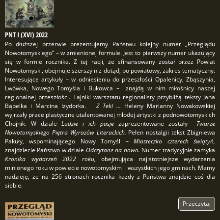
PNT I (XVI) 2022
Po dłuższej przerwie prezentujemy Państwu kolejny numer „Przeglądu
Nowotomyskiego” – w zmienionej formule. Jest to pierwszy numer ukazujący
się w formie rocznika. Z tej racji, że sfinansowany został przez Powiat
Nowotomyski, obejmuje szerszy niż dotąd, bo powiatowy, zakres tematyczny.
Interesujące artykuły – w odniesieniu do przeszłości Opalenicy, Zbąszynia,
Lwówka, Nowego Tomyśla i Bukowca – znajdą w nim miłośnicy naszej
regionalnej przeszłości. Tajniki warsztatu regionalisty przybliżą teksty Jana
Bąbelka i Marcina Izydorka.
Z Teki …
Heleny Marianny Nowakowskiej
wyjrzały prace plastyczne utalentowanej młodej artystki z podnowotomyskich
Chojnik. W dziale
Ludzie i ich pasje
zaprezentowane zostały
Twarze
Nowotomyskiego Piętra Wyrazów Literackich.
Pełen nostalgii tekst Zbigniewa
Pakuły, wspominającego Nowy Tomyśl –
Miasteczko czterech świątyń,
znajdziecie Państwo w dziale
Odczytane na nowo.
Numer tradycyjnie zamyka
Kronika wydarzeń 2022 roku,
obejmująca najistotniejsze wydarzenia
minionego roku w powiecie nowotomyskim i wszystkich jego gminach. Mamy
nadzieję, że na 256 stronach rocznika każdy z Państwa znajdzie coś dla
siebie.
Przeczytaj