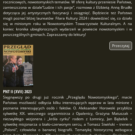
rocznicowych, nowotomyskich tematów. W sferę kultury przeniesie Państwa,
zamieszczona w dziale”Ludzie i ich pasje”, rozmowa z Elżbietą Anną Brudło
dotycząca jej artystycznych fascynacji i osiągnięć. Będziecie też Państwo
mogli poznać bliżej laureatów Filara Kultury 2024 i dowiedzieć się, co działo
się w minionym roku w Nowotomyskim Towarzystwie Kulturalnym. A na
koniec kronika ubiegłorocznych wydarzeń w powiecie nowotomyskim i w
poszczególnych gminach. Zapraszamy do lektury!
Przeczytaj
PNT II (XVII) 2023
Sięgnąwszy po drugi już rocznik „Przeglądu Nowotomyskiego”, macie
Państwo możliwość odbycia kilku interesujących wypraw w lata minione i
poznania interesujących osób i faktów. O. Aleksander Horowski przybliża
sylwetkę XIX. wiecznego organmistrza z Opalenicy, Grażyna Matuszak –
niezwykłego wizjonera i „króla cyrku” rodem z Łomnicy, Jan Bąbelek –
sylwetkę misjonarza o biało-czerwonym sercu, a Tomasz Siwiński – trenera
„Polonii”, człowieka o barwnej biografii. Tematykę historyczną wzbogaca