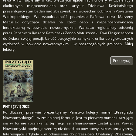
tekst Anity Napierały o XIX. wiecznych epidemiach cholery w Opalenicy i
okolicznych miejscowościach oraz artykuł Zdzisława Kościańskiego
prezentujący stan badań nad zbąszyńskim i lwóweckim odcinkiem Powstania
Wielkopolskiego. We współczesność przeniesie Państwa tekst Marzeny
Matusiak dotyczący działań na rzecz osób z niepełnosprawnością
intelektualną w powiecie nowotomyskim. Warsztat regionalisty odsłonią
przez Państwem Ryszard Ratajczak i Zenon Matuszewski. Ewa Flieger zaprosi
do świata swojej poezji. Całość tradycyjnie zamyka kronika ubiegłorocznych
wydarzeń w powiecie nowotomyskim i w poszczególnych gminach. Miłej
lektury!
Przeczytaj
PNT I (XVI) 2022
Po dłuższej przerwie prezentujemy Państwu kolejny numer „Przeglądu
Nowotomyskiego” – w zmienionej formule. Jest to pierwszy numer ukazujący
się w formie rocznika. Z tej racji, że sfinansowany został przez Powiat
Nowotomyski, obejmuje szerszy niż dotąd, bo powiatowy, zakres tematyczny.
Interesujące artykuły – w odniesieniu do przeszłości Opalenicy, Zbąszynia,