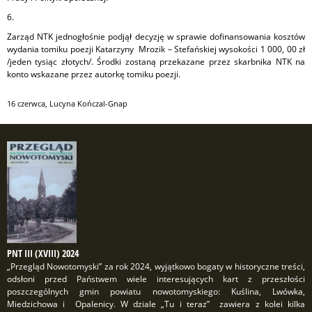
6.
Zarząd NTK jednogłośnie podjął decyzję w sprawie dofinansowania kosztów
wydania tomiku poezji Katarzyny Mrozik – Stefańskiej wysokości 1 000, 00 zł
/jeden tysiąc złotych/. Środki zostaną przekazane przez skarbnika NTK na
konto wskazane przez autorkę tomiku poezji.
16 czerwca
,
Lucyna Kończal-Gnap
PNT III (XVIII) 2024
„Przegląd Nowotomyski” za rok 2024, wyjątkowo bogaty w historyczne treści,
odsłoni przed Państwem wiele interesujących kart z przeszłości
poszczególnych gmin powiatu nowotomyskiego: Kuślina, Lwówka,
Miedzichowa i Opalenicy. W dziale „Tu i teraz” zawiera z kolei kilka