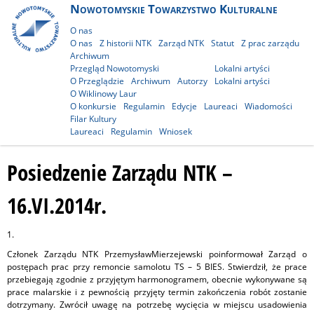
Nowotomyskie Towarzystwo Kulturalne
O nas
O nas
Z historii NTK
Zarząd NTK
Statut
Z prac zarządu
Archiwum
Przegląd Nowotomyski
Lokalni artyści
O Przeglądzie
Archiwum
Autorzy
Lokalni artyści
O Wiklinowy Laur
O konkursie
Regulamin
Edycje
Laureaci
Wiadomości
Filar Kultury
Laureaci
Regulamin
Wniosek
Posiedzenie Zarządu NTK –
16.VI.2014r.
1.
Członek Zarządu NTK PrzemysławMierzejewski poinformował Zarząd o
postępach prac przy remoncie samolotu TS – 5 BIES. Stwierdził, że prace
przebiegają zgodnie z przyjętym harmonogramem, obecnie wykonywane są
prace malarskie i z pewnością przyjęty termin zakończenia robót zostanie
dotrzymany. Zwrócił uwagę na potrzebę wycięcia w miejscu usadowienia