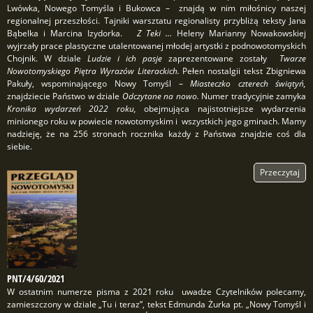
Lwówka, Nowego Tomyśla i Bukowca – znajdą w nim miłośnicy naszej
regionalnej przeszłości. Tajniki warsztatu regionalisty przybliżą teksty Jana
Bąbelka i Marcina Izydorka.
Z Teki …
Heleny Marianny Nowakowskiej
wyjrzały prace plastyczne utalentowanej młodej artystki z podnowotomyskich
Chojnik. W dziale
Ludzie i ich pasje
zaprezentowane zostały
Twarze
Nowotomyskiego Piętra Wyrazów Literackich.
Pełen nostalgii tekst Zbigniewa
Pakuły, wspominającego Nowy Tomyśl –
Miasteczko czterech świątyń,
znajdziecie Państwo w dziale
Odczytane na nowo.
Numer tradycyjnie zamyka
Kronika wydarzeń 2022 roku,
obejmująca najistotniejsze wydarzenia
minionego roku w powiecie nowotomyskim i wszystkich jego gminach. Mamy
nadzieję, że na 256 stronach rocznika każdy z Państwa znajdzie coś dla
siebie.
Przeczytaj
PNT/4/60/2021
W ostatnim numerze pisma z 2021 roku uwadze Czytelników polecamy,
zamieszczony w dziale „Tu i teraz”, tekst Edmunda Żurka pt. „Nowy Tomyśl i