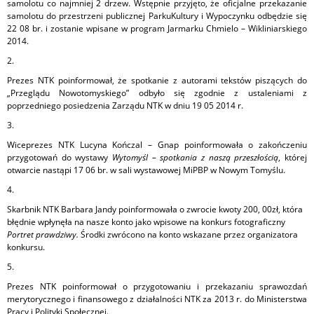
samolotu co najmniej 2 drzew. Wstępnie przyjęto, że oficjalne przekazanie
samolotu do przestrzeni publicznej ParkuKultury i Wypoczynku odbędzie się
22 08 br. i zostanie wpisane w program Jarmarku Chmielo – Wikliniarskiego
2014.
2.
Prezes NTK poinformował, że spotkanie z autorami tekstów piszących do
„Przeglądu Nowotomyskiego” odbyło się zgodnie z ustaleniami z
poprzedniego posiedzenia Zarządu NTK w dniu 19 05 2014 r.
3.
Wiceprezes NTK Lucyna Kończal – Gnap poinformowała o zakończeniu
przygotowań do wystawy
Wytomyśl – spotkania z naszą przeszłością
, której
otwarcie nastąpi 17 06 br. w sali wystawowej MiPBP w Nowym Tomyślu.
4.
Skarbnik NTK Barbara Jandy poinformowała o zwrocie kwoty 200, 00zł, która
błędnie wpłynęła na nasze konto jako wpisowe na konkurs fotograficzny
Portret prawdziwy.
Środki zwrócono na konto wskazane przez organizatora
konkursu.
5.
Prezes NTK poinformował o przygotowaniu i przekazaniu sprawozdań
merytorycznego i finansowego z działalności NTK za 2013 r. do Ministerstwa
Pracy i Polityki Społecznej.